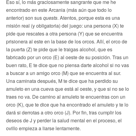
Eso sí, lo más graciosamente sangrante que me he
encontrado en este Arcania (más aún que todo lo
anterior) son sus
quests
. Atentos, porque esta es una
misión real (y obligatoria) del juego: una persona (X) te
pide que rescates a otra persona (Y) que se encuentra
prisionera al este en la base de los orcos. Allí, el orco de
la puerta (Z) te pide que le traigas alcohol, que es
fabricado por un orco (E) al oeste de su posición. Tras un
buen rato, E te dice que no piensa darte alcohol si no vas
a buscar a un amigo orco (M) que se encuentra al sur.
Una caminata después, M te dice que ha perdido su
amuleto en una cueva que está al oeste, y que si no se lo
traes no va. De camino al amuleto te encuentras con un
orco (K), que te dice que ha encontrado el amuleto y te lo
dará si derrotas a otro orco (J). Por fin, tras cumplir los
deseos de J y perder la salud mental en el proceso, el
ovillo empieza a liarse lentamente.