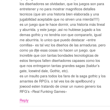
los diseñadores se olvidadan, que los juegos son para
entretener y no para mostrar magnificos detalles
tecnicos (que sin una historia bien elaborada y una
jugabilidad aceptable que no sirven una mierda!!!!!)
es un juego que te hace dormir, una historia más lineal
y aburrida. y este juego ,asi no hubiese jugado a los
demas gothic y no tendria con que compararlo, igual
me aburriria. lo unico que puedo destacar «entre
comillas» es tal vez los diseños de las armaduras. pero
como ya dije esas cosas no hacen un juego. que
increible que con tantas bondades tecnologicas de
estos tiempos falten diseñadores capases como los
que nos entregaron tantas grandes sagas (baldur’s
gate, Icewind dale, Gothic, etc).
es un insulto para todos los fans de la saga gothic y los
amantes de RPG’s. o tal ves los de spellbound y
jowood esten tratando de crear un nuevo genero los
RFG’s «Real Funking Games»
Reply