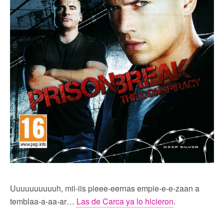
Uuuuuuuuuuh, mii-iis pieee-eernas empie-e-e-zaan a
temblaa-a-aa-ar…
Las de Carca ya lo hicieron
.