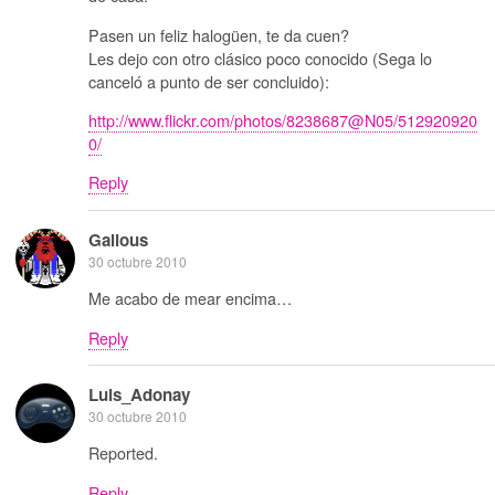
Pasen un feliz halogüen, te da cuen?
Les dejo con otro clásico poco conocido (Sega lo
canceló a punto de ser concluido):
http://www.flickr.com/photos/8238687@N05/512920920
0/
Reply
Galious
30 octubre 2010
Me acabo de mear encima…
Reply
Luis_Adonay
30 octubre 2010
Reported.
Reply