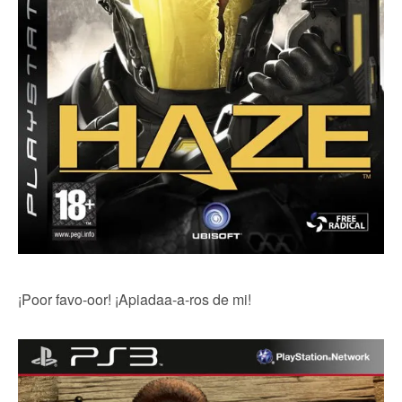
¡Poor favo-oor! ¡Apiadaa-a-ros de mi!