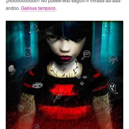
¡¡Noooooooooo!! No pueee-edo seguiii-ir miraaa-aa-aaa-
andoo.
Galious tampoco
.