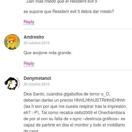
Dan mas miedo que el Resident evil 5
se supone que Resident evil 5 debía dar miedo?
Reply
Andresito
30 octubre 2010
Que acojone más grande.
Reply
Denymetanol
30 octubre 2010
Dios Santo, cuandos gigabollos de terror o_O,
deberían darles un premio HhhILHhhUSTRHhhEHhhh
(las h son por que me cuesta respirar tras la impresión,
eh? :-P). Tal como recalca osito2009 el Onechambara
de por si con su falta de v-sync «destroza gráficos» es
capaz de partirte en dos el monitor y todo el mobiliario
de casa.