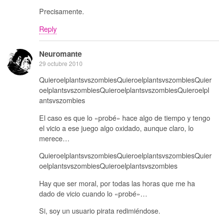
Precisamente.
Reply
Neuromante
29 octubre 2010
QuieroelplantsvszombiesQuieroelplantsvszombiesQuier
oelplantsvszombiesQuieroelplantsvszombiesQuieroelpl
antsvszombies
El caso es que lo «probé» hace algo de tiempo y tengo
el vicio a ese juego algo oxidado, aunque claro, lo
merece…
QuieroelplantsvszombiesQuieroelplantsvszombiesQuier
oelplantsvszombiesQuieroelplantsvszombies
Hay que ser moral, por todas las horas que me ha
dado de vicio cuando lo «probé»…
Si, soy un usuario pirata redimiéndose.