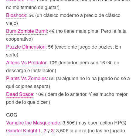
no me terminó de gustar)
Bioshock
: 5€ (un clásico moderno a precio de clásico
viejo)
Burn Zombie Burn!
: 4€ (no tiene mala pinta. Pero le falta
cooperativo)
Puzzle Dimension
: 5€ (excelente juego de puzles. En
serio)
Aliens Vs Predator
: 10€ (tentador, pero son 16 Gb de
descarga e instalación)
Plants Vs Zombies
: 5€ (si alguien no lo ha jugado no sé a
qué cojones espera)
Dead Space
: 10€ (idem de lo anterior. Y es mucho mejor
port de lo que dicen)
GOG
Vampire the Masquerade
: 3,50€ (muy buen action RPG)
Gabriel Knight 1
,
2
y
3
: 3,50€ la pieza (no las he jugado,