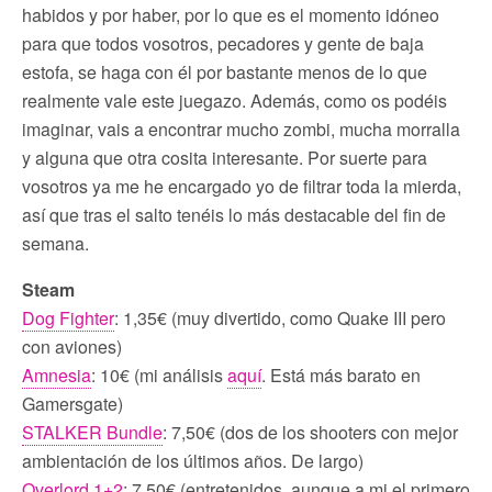
habidos y por haber, por lo que es el momento idóneo
para que todos vosotros, pecadores y gente de baja
estofa, se haga con él por bastante menos de lo que
realmente vale este juegazo. Además, como os podéis
imaginar, vais a encontrar mucho zombi, mucha morralla
y alguna que otra cosita interesante. Por suerte para
vosotros ya me he encargado yo de filtrar toda la mierda,
así que tras el salto tenéis lo más destacable del fin de
semana.
Steam
Dog Fighter
: 1,35€ (muy divertido, como Quake III pero
con aviones)
Amnesia
: 10€ (mi análisis
aquí
. Está más barato en
Gamersgate)
STALKER Bundle
: 7,50€ (dos de los shooters con mejor
ambientación de los últimos años. De largo)
Overlord 1+2
: 7,50€ (entretenidos, aunque a mi el primero