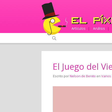
Artículos
|
Análisis
|
El Juego del Vie
Escrito por
Nelson de Benito
en
Varios