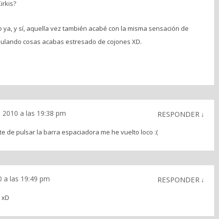
irkis?
ya, y sí, aquella vez también acabé con la misma sensación de
ulando cosas acabas estresado de cojones XD.
 2010 a las 19:38 pm
RESPONDER
↓
te de pulsar la barra espaciadora me he vuelto loco :(
0 a las 19:49 pm
RESPONDER
↓
 xD