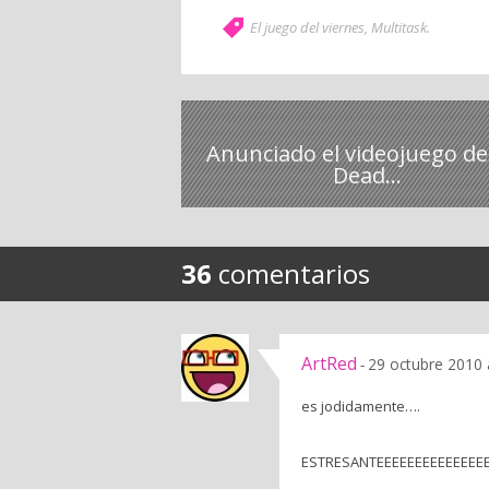
El juego del viernes
,
Multitask
.
Anunciado el videojuego de 
Dead...
36
comentarios
ArtRed
29 octubre 2010 
-
es jodidamente….
ESTRESANTEEEEEEEEEEEEEEE