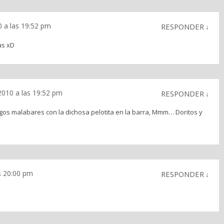
0 a las 19:52 pm
RESPONDER
↓
as xD
2010 a las 19:52 pm
RESPONDER
↓
os malabares con la dichosa pelotita en la barra, Mmm… Doritos y
s 20:00 pm
RESPONDER
↓