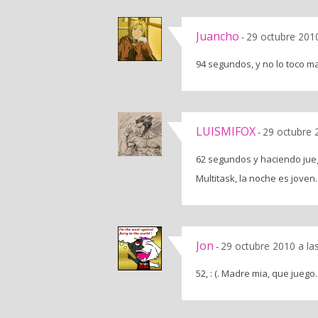
Juancho
29 octubre 201
-
94 segundos, y no lo toco m
LUISMIFOX
29 octubre 
-
62 segundos y haciendo jueg
Multitask, la noche es joven.
Jon
29 octubre 2010 a la
-
52, : (. Madre mia, que juego.