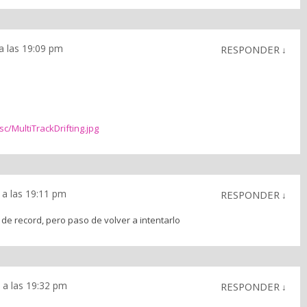
a las 19:09 pm
RESPONDER
↓
c/MultiTrackDrifting.jpg
 a las 19:11 pm
RESPONDER
↓
de record, pero paso de volver a intentarlo
 a las 19:32 pm
RESPONDER
↓