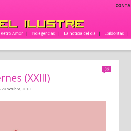
CONTA
Retro Amor
|
Indiegencias
|
La noticia del día
|
Epildoritas
|
36
rnes (XXIII)
- 29 octubre, 2010