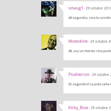
smaug1
29 octubre 2010
-
48 segundos, viva la coordi
Moleskine
29 octubre 2
-
48, soy un mierda. Una pun
Picahierros
29 octubre 
-
62 segundos!! La puta caña el
Kirby_Blue
29 octubre 2
-