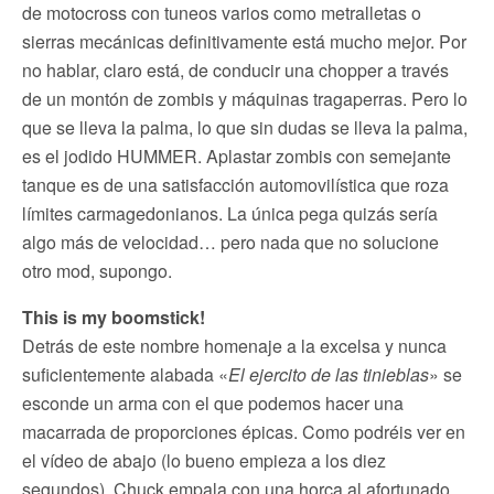
de motocross con tuneos varios como metralletas o
sierras mecánicas definitivamente está mucho mejor. Por
no hablar, claro está, de conducir una chopper a través
de un montón de zombis y máquinas tragaperras. Pero lo
que se lleva la palma, lo que sin dudas se lleva la palma,
es el jodido HUMMER. Aplastar zombis con semejante
tanque es de una satisfacción automovilística que roza
límites carmagedonianos. La única pega quizás sería
algo más de velocidad… pero nada que no solucione
otro mod, supongo.
This is my boomstick!
Detrás de este nombre homenaje a la excelsa y nunca
suficientemente alabada «
El ejercito de las tinieblas
» se
esconde un arma con el que podemos hacer una
macarrada de proporciones épicas. Como podréis ver en
el vídeo de abajo (lo bueno empieza a los diez
segundos), Chuck empala con una horca al afortunado