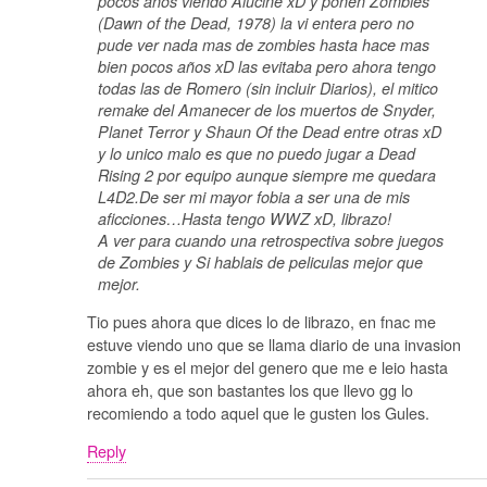
pocos años viendo Alucine xD y ponen Zombies
(Dawn of the Dead, 1978) la vi entera pero no
pude ver nada mas de zombies hasta hace mas
bien pocos años xD las evitaba pero ahora tengo
todas las de Romero (sin incluir Diarios), el mitico
remake del Amanecer de los muertos de Snyder,
Planet Terror y Shaun Of the Dead entre otras xD
y lo unico malo es que no puedo jugar a Dead
Rising 2 por equipo aunque siempre me quedara
L4D2.De ser mi mayor fobia a ser una de mis
aficciones…Hasta tengo WWZ xD, librazo!
A ver para cuando una retrospectiva sobre juegos
de Zombies y Si hablais de peliculas mejor que
mejor.
Tio pues ahora que dices lo de librazo, en fnac me
estuve viendo uno que se llama diario de una invasion
zombie y es el mejor del genero que me e leio hasta
ahora eh, que son bastantes los que llevo gg lo
recomiendo a todo aquel que le gusten los Gules.
Reply