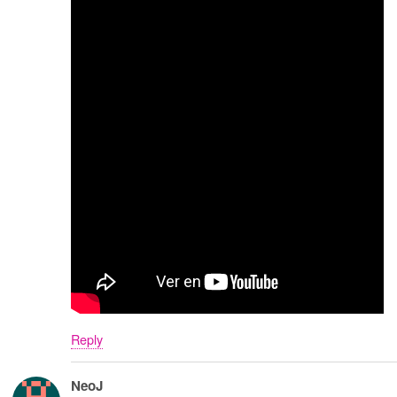
Reply
NeoJ