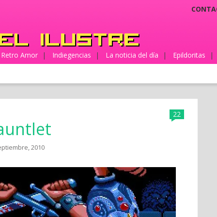
CONTA
Retro Amor
|
Indiegencias
|
La noticia del día
|
Epildoritas
|
22
auntlet
eptiembre, 2010