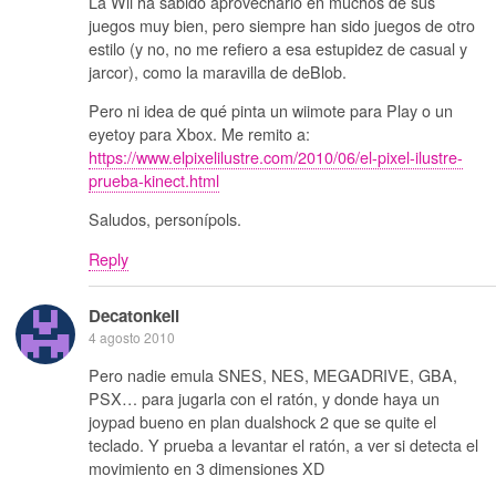
La Wii ha sabido aprovecharlo en muchos de sus
juegos muy bien, pero siempre han sido juegos de otro
estilo (y no, no me refiero a esa estupidez de casual y
jarcor), como la maravilla de deBlob.
Pero ni idea de qué pinta un wiimote para Play o un
eyetoy para Xbox. Me remito a:
https://www.elpixelilustre.com/2010/06/el-pixel-ilustre-
prueba-kinect.html
Saludos, personípols.
Reply
Decatonkeil
4 agosto 2010
Pero nadie emula SNES, NES, MEGADRIVE, GBA,
PSX… para jugarla con el ratón, y donde haya un
joypad bueno en plan dualshock 2 que se quite el
teclado. Y prueba a levantar el ratón, a ver si detecta el
movimiento en 3 dimensiones XD