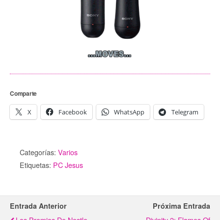
Comparte
X
Facebook
WhatsApp
Telegram
Categorías:
Varios
Etiquetas:
PC Jesus
Entrada Anterior
Próxima Entrada
Los Premios De Nestle
Divinity 2: Flames Of