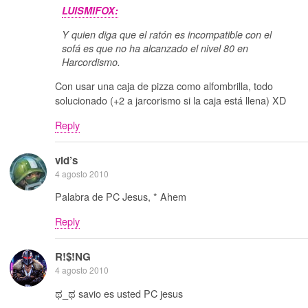
LUISMIFOX:
Y quien diga que el ratón es incompatible con el
sofá es que no ha alcanzado el nivel 80 en
Harcordismo.
Con usar una caja de pizza como alfombrilla, todo
solucionado (+2 a jarcorismo si la caja está llena) XD
Reply
vid’s
4 agosto 2010
Palabra de PC Jesus, * Ahem
Reply
R!$!NG
4 agosto 2010
ಥ_ಥ savio es usted PC jesus