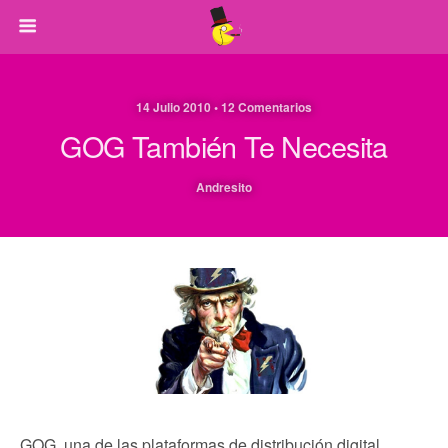
14 Julio 2010 • 12 Comentarios
GOG También Te Necesita
Andresito
GOG, una de las plataformas de distribución digital