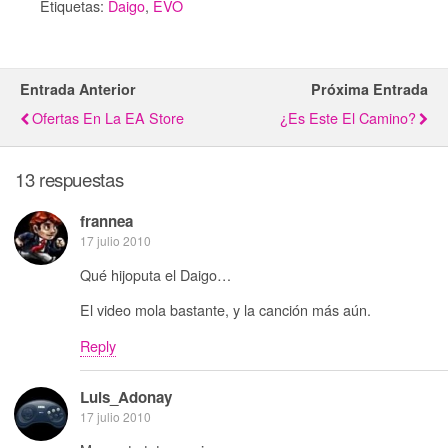
Etiquetas:
Daigo
,
EVO
Entrada Anterior
Próxima Entrada
Ofertas En La EA Store
¿Es Este El Camino?
13 respuestas
frannea
17 julio 2010
Qué hijoputa el Daigo…
El video mola bastante, y la canción más aún.
Reply
Luis_Adonay
17 julio 2010