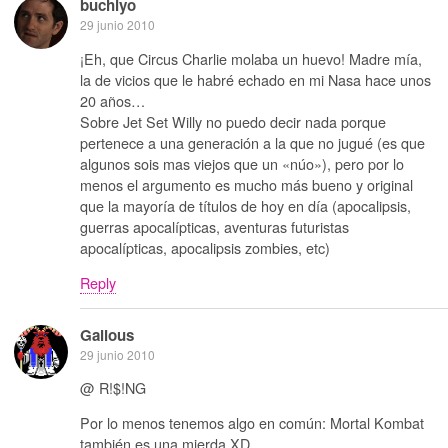
buchiyo
29 junio 2010
¡Eh, que Circus Charlie molaba un huevo! Madre mía,
la de vicios que le habré echado en mi Nasa hace unos
20 años…
Sobre Jet Set Willy no puedo decir nada porque
pertenece a una generación a la que no jugué (es que
algunos sois mas viejos que un «núo»), pero por lo
menos el argumento es mucho más bueno y original
que la mayoría de títulos de hoy en día (apocalipsis,
guerras apocalípticas, aventuras futuristas
apocalípticas, apocalipsis zombies, etc)
Reply
Galious
29 junio 2010
@ R!$!NG
Por lo menos tenemos algo en común: Mortal Kombat
también es una mierda XD