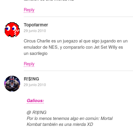
Reply
Topofarmer
29 junio 2010
Circus Charlie es un juegazo al que sigo jugando en un
emulador de NES, y compararlo con Jet Set Willy es
un sacrilegio
Reply
R!$!NG
29 junio 2010
Galious:
@ R!$!NG
Por lo menos tenemos algo en común: Mortal
Kombat también es una mierda XD