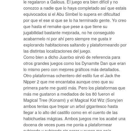
le regalaron a Galious. El juego era bien difícil y no
conozco a nadie que lo haya completado así que estais
equivocados si el Abu Simbel lo supera en dificultad
por que el ese si que se lo ha terminado gente. Yo creo
que hasta el remake que pese a que tiene su
jugabilidad bastante mejorada, no he conseguido
acabarmelo ni por ahí pero siempre me gusta ir
explorando habitaciones saltando y plataformeando por
las distintas localizaciones del juego.
Como bien a dicho Juantxo sirvió de referencia para
otros grandes juegos como los Dynamite Dan que eran
lo mismo pero con mejores gráficos más detallados.
Otro plataformas ochentero del estilo fue el Jack the
Nipper 2 que me encantaba aunque creo que su
primera parte me gustó más. Pero los plataformas que
más me gustaron a mediados de los 80 fueron el
Magical Tree (Konami) y el Magical Kid Wiz (Sony)en
ambos tenias que trepar un arbol gigantesco hasta
llegar a lo alto del castillo como en el cuento de las
habichuelas mágicas. Ambos juegos me los acabé una
docena de veces pues me ponia a plataformear
subiendo y subiendo sin parar y nunca me caía,