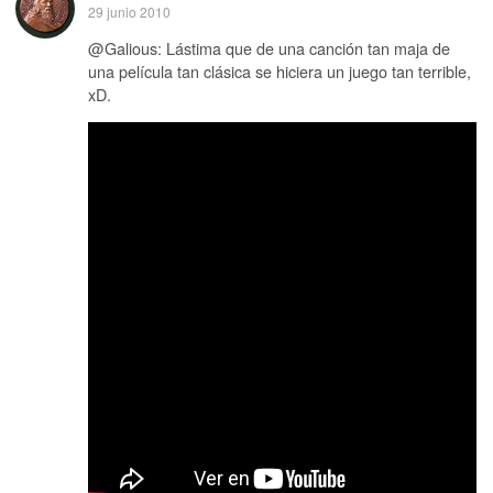
29 junio 2010
@Galious: Lástima que de una canción tan maja de
una película tan clásica se hiciera un juego tan terrible,
xD.