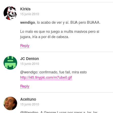
Kirkis
15 junio 2010
, lo acabo de ver y sí. BUA pero BUAAA.
wendigo
Lo malo es que no juego a multis masivos pero si
jugara, iría a por él de cabeza.
Reply
JC Denton
15 junio 2010
@wendigo: confirmado, fue fail, mira esto
http://i45.tinypic.com/m7ube0.gif
Reply
Aceituno
15 junio 2010
@Wendigo, A George Lucas por crear a Jar Jar