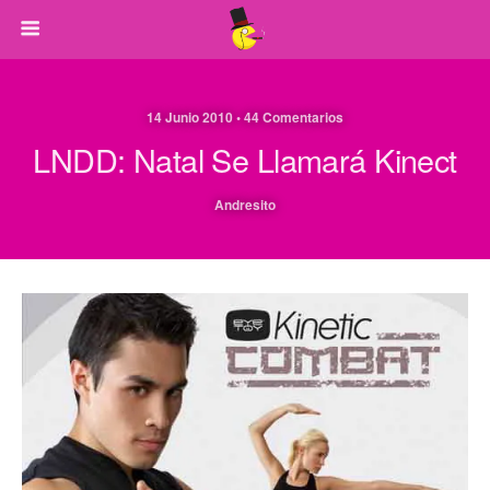
14 Junio 2010 • 44 Comentarios
LNDD: Natal Se Llamará Kinect
Andresito