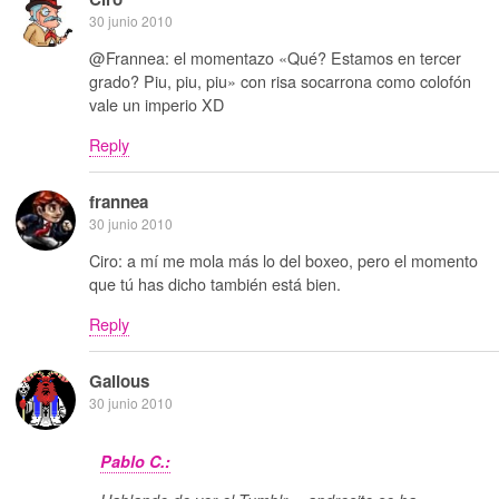
30 junio 2010
@Frannea: el momentazo «Qué? Estamos en tercer
grado? Piu, piu, piu» con risa socarrona como colofón
vale un imperio XD
Reply
frannea
30 junio 2010
Ciro: a mí me mola más lo del boxeo, pero el momento
que tú has dicho también está bien.
Reply
Galious
30 junio 2010
Pablo C.: