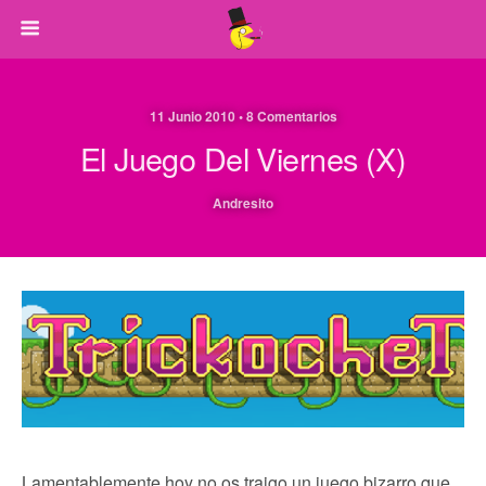
11 Junio 2010 • 8 Comentarios
El Juego Del Viernes (X)
Andresito
Lamentablemente hoy no os traigo un juego bizarro que