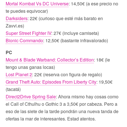
Mortal Kombat Vs DC Universe
: 14,50€ (a ese precio no
te puedes equivocar)
Darksiders
: 22€ (curioso que esté más barato en
Zavvi.es)
Super Street Fighter IV
: 27€ (incluye camiseta)
Bionic Commando
: 12,50€ (bastante infravalorado)
PC
Mount & Blade Warband: Collector’s Edition
: 18€ (le
tengo unas ganas locas)
Lost Planet 2
: 22€ (reserva con figura de regalo)
Grand Theft Auto: Episodes From Liberty City
: 19,50€
(tacatá)
Direct2Drive Spring Sale
: Ahora mismo hay cosas como
el Call of Cthulhu o Gothic 3 a 3,50€ por cabeza. Pero a
eso de las siete de la tarde pondrán una nueva tanda de
ofertas la mar de interesantes. Estad atentos.