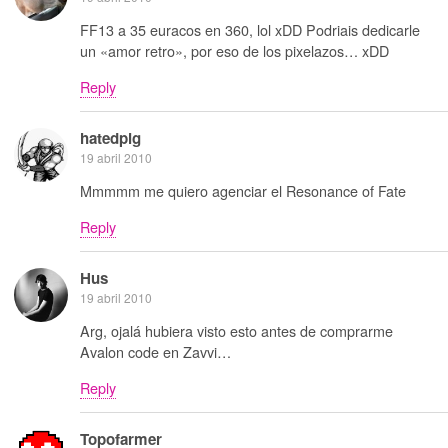
FF13 a 35 euracos en 360, lol xDD Podriais dedicarle
un «amor retro», por eso de los pixelazos… xDD
Reply
hatedpig
19 abril 2010
Mmmmm me quiero agenciar el Resonance of Fate
Reply
Hus
19 abril 2010
Arg, ojalá hubiera visto esto antes de comprarme
Avalon code en Zavvi…
Reply
Topofarmer