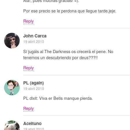
Ala!, pues muchas gracias! =).
Por ese precio se le perdona que llegue tarde,jeje.
Reply
John Carca
19 abril 2010
Si jugáis al The Darkness os crecerá el pene. No
tenemos un descubriendo por deus???!!
Reply
PL (again)
19 abril 2010
PL dixit: Viva er Betis manque pierda.
Reply
Aceituno
19 abril 2010