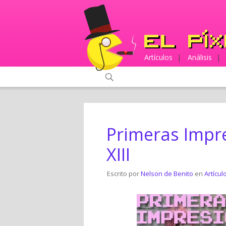
Artículos
|
Análisis
|
Primeras Impre
XIII
Escrito por
Nelson de Benito
en
Artícul