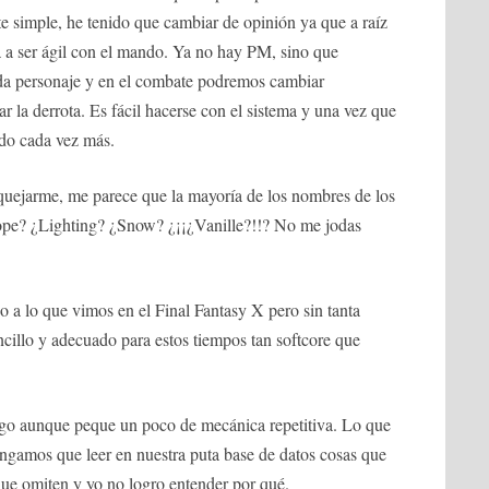
e simple, he tenido que cambiar de opinión ya que a raíz
iga a ser ágil con el mando. Ya no hay PM, sino que
ada personaje y en el combate podremos cambiar
r la derrota. Es fácil hacerse con el sistema y una vez que
do cada vez más.
uejarme, me parece que la mayoría de los nombres de los
ope? ¿Lighting? ¿Snow? ¿¡¡¿Vanille?!!? No me jodas
o a lo que vimos en el Final Fantasy X pero sin tanta
cillo y adecuado para estos tiempos tan softcore que
uego aunque peque un poco de mecánica repetitiva. Lo que
ngamos que leer en nuestra puta base de datos cosas que
 que omiten y yo no logro entender por qué.