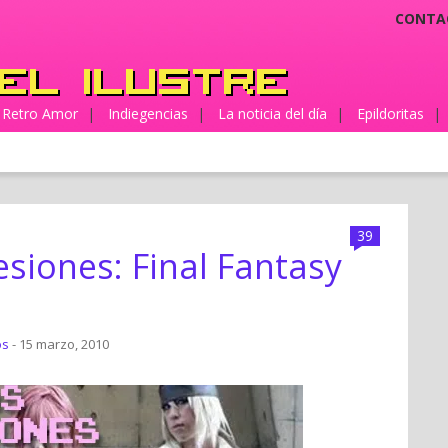
CONTA
Retro Amor
|
Indiegencias
|
La noticia del día
|
Epildoritas
|
39
siones: Final Fantasy
os
- 15 marzo, 2010