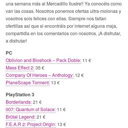
una semana más al Mercadillo Ilustre!! Ya conocéis como
van las cosas. Nosotros ponemos ofertas ultra-molonas y
vosotros sois felices con ellas. Siempre nos faltan
ofertillas así que si encontráis por internet alguna maja,
compartidla en los comentarios con nosotros. ¡A disfrutar,
a disfrutar!
PC
Oblivion and Bioshock – Pack Doble:
11 €
Mass Effect 2:
35 €
Company Of Heroes – Anthology:
12 €
PlaneScape Torment:
13 €
PlayStation 3
Borderlands:
21 €
007: Quantum of Solace:
11 €
Brütal Legend:
21 €
F.E.A.R 2: Project Origin:
13 €