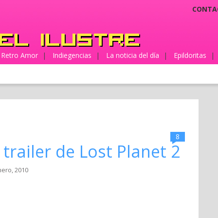
CONTA
Retro Amor
|
Indiegencias
|
La noticia del día
|
Epildoritas
|
8
trailer de Lost Planet 2
nero, 2010