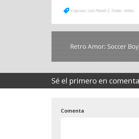
Capcom
,
Lost Planet 2
,
Trailer
,
Video
.
Retro Amor: Soccer Boy
Sé el primero en comentar
Comenta