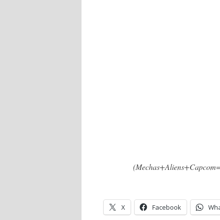
(Mechas+Aliens+Capcom=Lo
X
Facebook
Wha