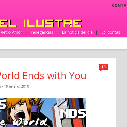
CONTA
Retro Amor
|
Indiegencias
|
La noticia del día
|
Epildoritas
|
10
World Ends with You
s
- 19 enero, 2010