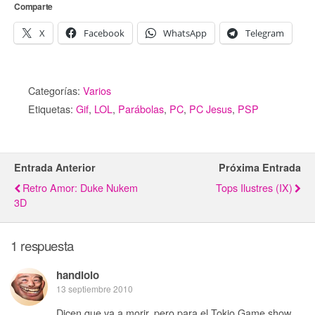
Comparte
X
Facebook
WhatsApp
Telegram
Categorías:
Varios
Etiquetas:
Gif
,
LOL
,
Parábolas
,
PC
,
PC Jesus
,
PSP
Entrada Anterior
Próxima Entrada
Retro Amor: Duke Nukem
Tops Ilustres (IX)
3D
1 respuesta
handlolo
13 septiembre 2010
Dicen que va a morir, pero para el Tokio Game show