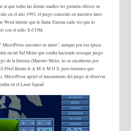
bé al que todas las demás madres les gustaría ofrecer su
ido en el año 1993, el juego conocido en nuestros lares
ord intente que le llame Enema cada vez que lo
eció con el sello X-COM.
“Y MicroProse encontró su amor”, aunque por esa época
ñía un tal Sid Meier que estaba haciendo noseque juego
argo de la historia (Maestro Meier, no se encabrone por
 El Píxel Ilustre le A M A M O S, pero tenemos que
da). MicroProse apoyó el lanzamiento del juego al observar
pañía en el Laser Squad.