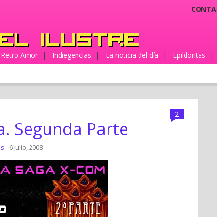
CONTA
Retro Amor
|
Indiegencias
|
La noticia del día
|
Epildoritas
|
2
a. Segunda Parte
os
- 6 julio, 2008