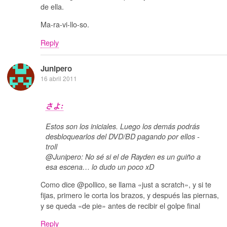
de ella.
Ma-ra-vi-llo-so.
Reply
Junipero
16 abril 2011
さよ:
Estos son los iniciales. Luego los demás podrás
desbloquearlos del DVD/BD pagando por ellos -
troll
@Junipero: No sé si el de Rayden es un guiño a
esa escena… lo dudo un poco xD
Como dice @pollico, se llama «just a scratch», y si te
fijas, primero le corta los brazos, y después las piernas,
y se queda «de pie» antes de recibir el golpe final
Reply