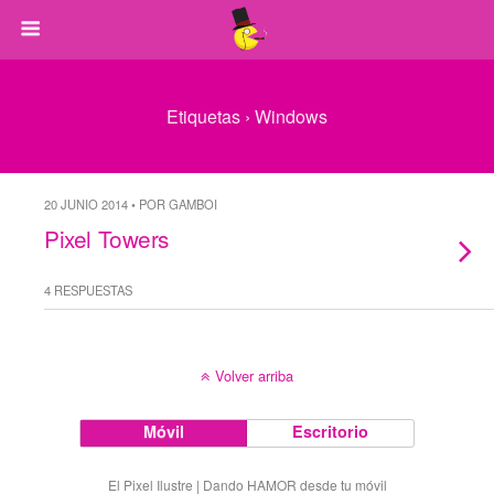
Etiquetas › Windows
20 JUNIO 2014 • POR GAMBOI
Pixel Towers
4 RESPUESTAS
Volver arriba
Móvil
Escritorio
El Pixel Ilustre | Dando HAMOR desde tu móvil