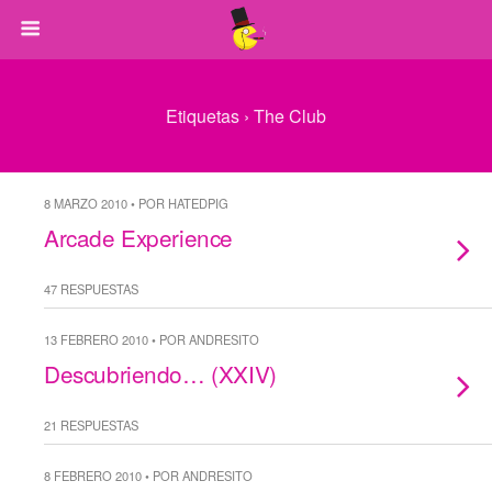
Etiquetas › The Club
8 MARZO 2010 • POR HATEDPIG
Arcade Experience
47 RESPUESTAS
13 FEBRERO 2010 • POR ANDRESITO
Descubriendo… (XXIV)
21 RESPUESTAS
8 FEBRERO 2010 • POR ANDRESITO