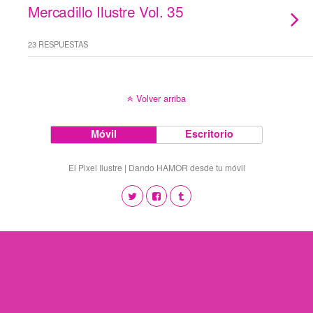
Mercadillo Ilustre Vol. 35
23 RESPUESTAS
Volver arriba
Móvil
Escritorio
El Pixel Ilustre | Dando HAMOR desde tu móvil