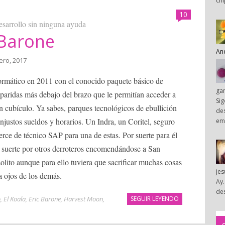
chi
10
esarrollo sin ninguna ayuda
 Barone
An
ero, 2017
ormático en 2011 con el conocido paquete básico de
ga
s paridas más debajo del brazo que le permitían acceder a
Sig
 cubículo. Ya sabes, parques tecnológicos de ebullición
des
justos sueldos y horarios. Un Indra, un Coritel, seguro
em
erce de técnico SAP para una de estas. Por suerte para él
r suerte por otros derroteros encomendándose a San
 solito aunque para ello tuviera que sacrificar muchas cosas
je
a ojos de los demás.
Ay.
des
o
,
El Koala
,
Eric Barone
,
Harvest Moon
,
SEGUIR LEYENDO