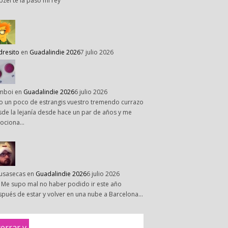
pzel te la paso mi rey
dresito
en
Guadalindie 2026
7 julio 2026
mboi
en
Guadalindie 2026
6 julio 2026
o un poco de estrangis vuestro tremendo currazo
de la lejanía desde hace un par de años y me
ociona…
susasecas
en
Guadalindie 2026
6 julio 2026
 Me supo mal no haber podido ir este año
pués de estar y volver en una nube a Barcelona…