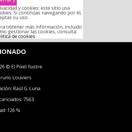
ivacidad y cookies: este sitio usa
okies. Si continúas navegando por él,
eptas su uso.
ra obtener más información, incluido
mo gestionar las cookies, consulta:
lítica de cookies
CIONADO
26 © El Píxel Ilustre
runo Louviers
ación:
Raúl G. Luna
cariciados: 7563
ad: 126 %