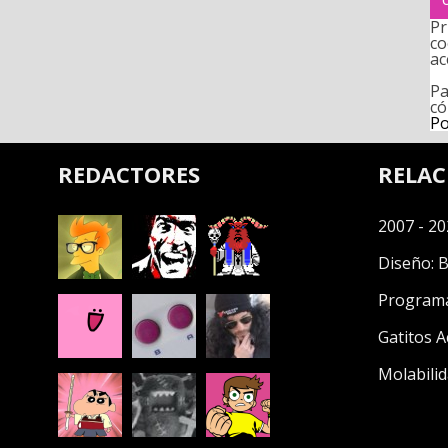
Pr
co
ac
Pa
có
Po
REDACTORES
RELA
2007 - 20
Diseño:
B
Program
Gatitos A
Molabilid