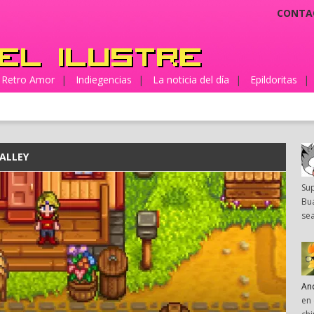
CONTA
Retro Amor
|
Indiegencias
|
La noticia del día
|
Epildoritas
|
ALLEY
Su
Bua
sea
An
en 