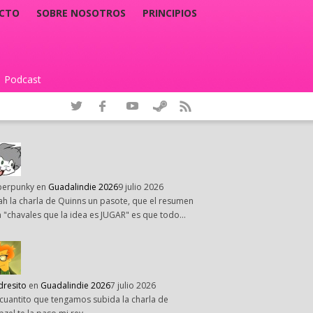
CTO
SOBRE NOSOTROS
PRINCIPIOS
Podcast
|
perpunky
en
Guadalindie 2026
9 julio 2026
h la charla de Quinns un pasote, que el resumen
 "chavales que la idea es JUGAR" es que todo…
dresito
en
Guadalindie 2026
7 julio 2026
cuantito que tengamos subida la charla de