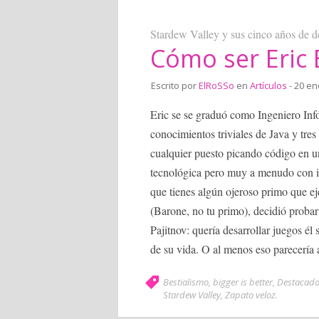
Stardew Valley y sus cinco años de d
Cómo ser Eric
Escrito por
ElRoSSo
en
Artículos
- 20 en
Eric se se graduó como Ingeniero Inf
conocimientos triviales de Java y tre
cualquier puesto picando código en un
tecnológica pero muy a menudo con in
que tienes algún ojeroso primo que ej
(Barone, no tu primo), decidió proba
Pajitnov: quería desarrollar juegos él
de su vida. O al menos eso parecería 
Bestialismo
,
bigger is better
,
Destacad
Stardew Valley
,
Zapato veloz
.