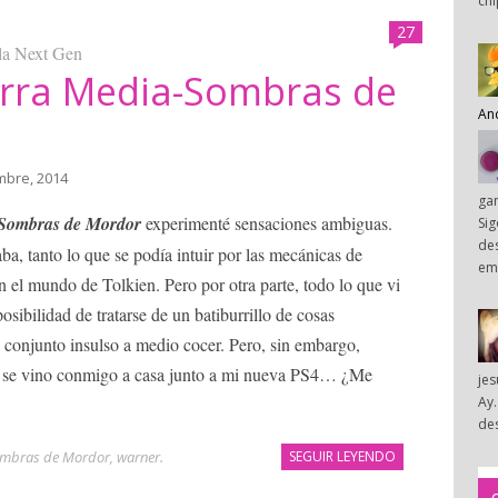
chi
27
la Next Gen
ierra Media-Sombras de
An
embre, 2014
ga
 Sombras de Mordor
experimenté sensaciones ambiguas.
Sig
des
ba, tanto lo que se podía intuir por las mecánicas de
em
 el mundo de Tolkien. Pero por otra parte, todo lo que vi
osibilidad de tratarse de un batiburrillo de cosas
conjunto insulso a medio cocer. Pero, sin embargo,
e se vino conmigo a casa junto a mi nueva PS4… ¿Me
je
Ay.
des
mbras de Mordor
,
warner
.
SEGUIR LEYENDO