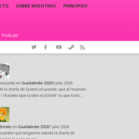
CTO
SOBRE NOSOTROS
PRINCIPIOS
Podcast
|
perpunky
en
Guadalindie 2026
9 julio 2026
h la charla de Quinns un pasote, que el resumen
 "chavales que la idea es JUGAR" es que todo…
dresito
en
Guadalindie 2026
7 julio 2026
cuantito que tengamos subida la charla de