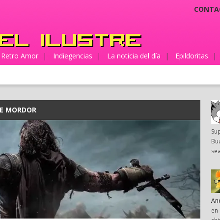
CONTA
Retro Amor
|
Indiegencias
|
La noticia del día
|
Epildoritas
|
DE MORDOR
Su
Bua
sea
An
en 