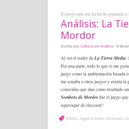
El juego que me ha hecho pasarme a 
Análisis: La T
Mordor
Escrito por
Galious
en
Análisis
- 9 dici
Al ver el trailer de
La Tierra Media:
Por una parte, todo lo que vi me gusta
juego como la ambientación basada en
me sonaba a otros juegos y existía la p
conocidas que dan como resultado un 
Sombras de Mordor
fue el juego qu
equivoqué de elección?
Análisis
,
bigger is better
,
Destacado
,
So