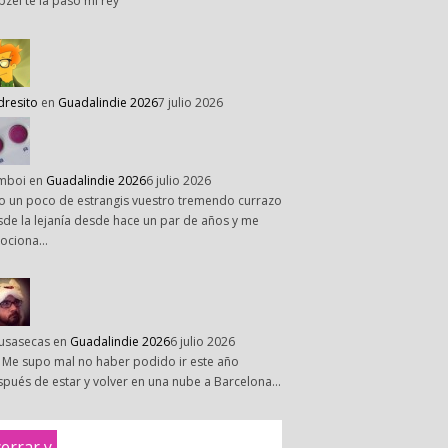
pzel te la paso mi rey
dresito
en
Guadalindie 2026
7 julio 2026
mboi
en
Guadalindie 2026
6 julio 2026
o un poco de estrangis vuestro tremendo currazo
de la lejanía desde hace un par de años y me
ociona…
susasecas
en
Guadalindie 2026
6 julio 2026
 Me supo mal no haber podido ir este año
pués de estar y volver en una nube a Barcelona…