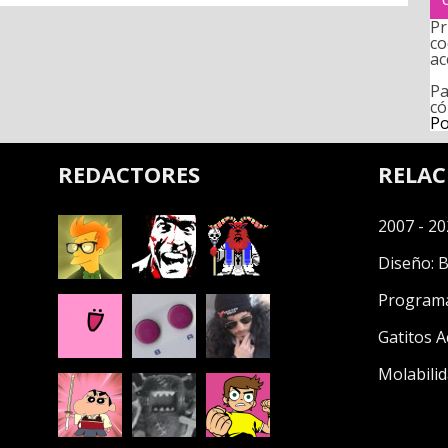
Pr
co
ac
Pa
có
Po
REDACTORES
RELA
2007 - 20
Diseño:
B
Program
Gatitos A
Molabilid