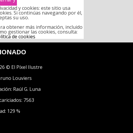
ivacidad y cookies: este sitio usa
okies. Si continúas navegando por él,
eptas su uso.
ra obtener más información, incluido
mo gestionar las cookies, consulta:
lítica de cookies
CIONADO
26 © El Píxel Ilustre
runo Louviers
ación:
Raúl G. Luna
cariciados: 7563
ad: 129 %