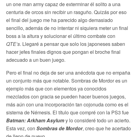
un one man army capaz de exterminar él solito a una
centuria de orcos sin recibir un rasguño. Quizás por eso
el final del juego me ha parecido algo demasiado
sencillo, además de no intentar ni siquiera meter un final
boss a la altura y solucionar el último combate con
QTE’s
. Llegaré a pensar que solo los japoneses saben
hacer jefes finales dignos que pongan el broche final
adecuado a un buen juego.
Pero el final no deja de ser una anécdota que no empaña
un conjunto más que notable. Sombras de Mordor es un
ejemplo más que con elementos ya conocidos
mezclados con gracia se pueden hacer buenos juegos,
más aún con una incorporación tan cojonuda como es el
sistema de Némesis. El título que compré con la PS3 fue
Batman: Arkham Asylum
y lo consideré todo un acierto.
Esta vez, con
Sombras de Mordor
, creo que he acertado
de lleno de nuevo.