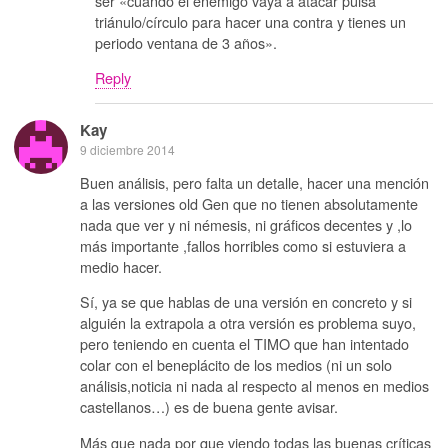
ser «cuando el enemigo vaya a atacar pulsa
triánulo/círculo para hacer una contra y tienes un
periodo ventana de 3 años».
Reply
Kay
9 diciembre 2014
Buen análisis, pero falta un detalle, hacer una mención
a las versiones old Gen que no tienen absolutamente
nada que ver y ni némesis, ni gráficos decentes y ,lo
más importante ,fallos horribles como si estuviera a
medio hacer.
Sí, ya se que hablas de una versión en concreto y si
alguién la extrapola a otra versión es problema suyo,
pero teniendo en cuenta el TIMO que han intentado
colar con el beneplácito de los medios (ni un solo
análisis,noticia ni nada al respecto al menos en medios
castellanos…) es de buena gente avisar.
Más que nada por que viendo todas las buenas críticas