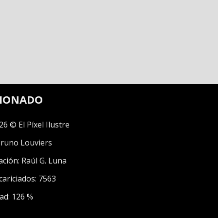
CIONADO
26 © El Píxel Ilustre
runo Louviers
ación:
Raúl G. Luna
cariciados: 7563
ad: 126 %