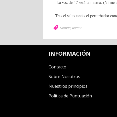
-La voz de 47 será la misma. (Ni me a
Tras el salto tenéis el perturbador car
Hitman
,
Rumor
.
INFORMACIÓN
Contacto
Sobre Nosotros
Nuestros principios
Política de Puntuación