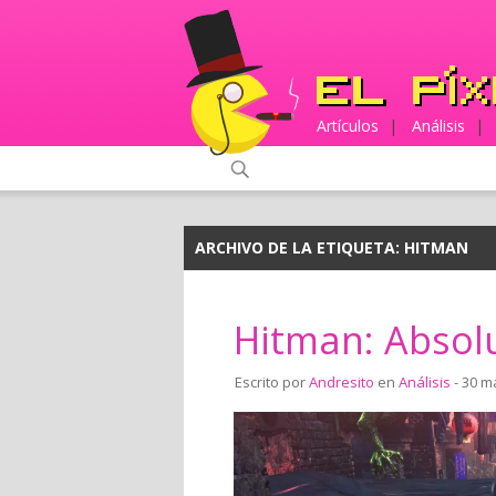
Artículos
|
Análisis
|
ARCHIVO DE LA ETIQUETA:
HITMAN
Hitman: Absol
Escrito por
Andresito
en
Análisis
- 30 m