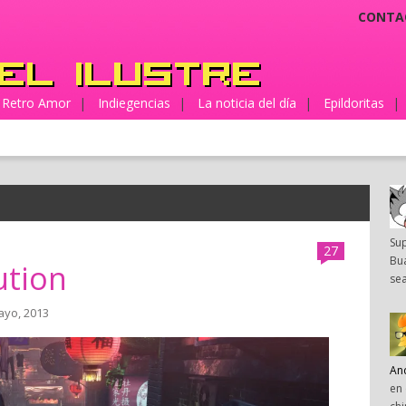
CONTA
Retro Amor
|
Indiegencias
|
La noticia del día
|
Epildoritas
|
Su
27
Bua
ution
sea
ayo, 2013
An
en 