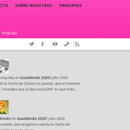
CTO
SOBRE NOSOTROS
PRINCIPIOS
Podcast
|
perpunky
en
Guadalindie 2026
9 julio 2026
h la charla de Quinns un pasote, que el resumen
 "chavales que la idea es JUGAR" es que todo…
dresito
en
Guadalindie 2026
7 julio 2026
cuantito que tengamos subida la charla de