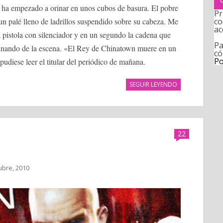
e ha empezado a orinar en unos cubos de basura. El pobre
Pr
co
un palé lleno de ladrillos suspendido sobre su cabeza. Me
ac
a pistola con silenciador y en un segundo la cadena que
Pa
minando de la escena. «El Rey de Chinatown muere en un
có
Po
udiese leer el titular del periódico de mañana.
SEGUIR LEYENDO
22
ubre, 2010