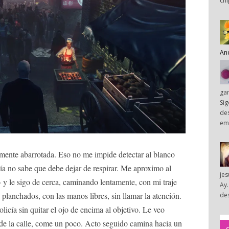
chi
An
ga
Sig
des
em
almente abarrotada. Eso no me impide detectar al blanco
ía no sabe que debe dejar de respirar. Me aproximo al
je
 le sigo de cerca, caminando lentamente, con mi traje
Ay.
planchados, con las manos libres, sin llamar la atención.
des
icía sin quitar el ojo de encima al objetivo. Le veo
l de la calle, come un poco. Acto seguido camina hacia un