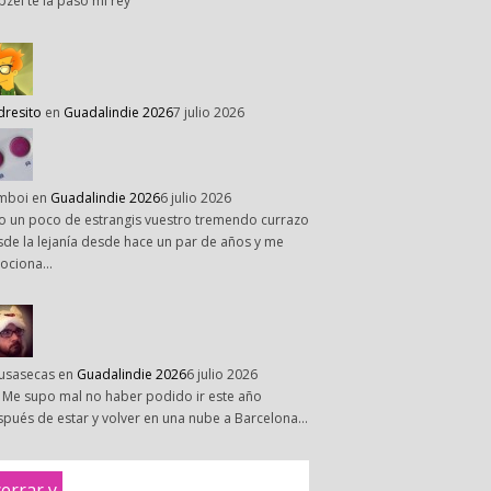
pzel te la paso mi rey
dresito
en
Guadalindie 2026
7 julio 2026
mboi
en
Guadalindie 2026
6 julio 2026
o un poco de estrangis vuestro tremendo currazo
de la lejanía desde hace un par de años y me
ociona…
susasecas
en
Guadalindie 2026
6 julio 2026
 Me supo mal no haber podido ir este año
pués de estar y volver en una nube a Barcelona…