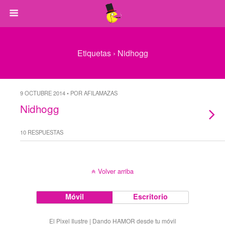
Etiquetas › Nidhogg
9 OCTUBRE 2014 • POR AFILAMAZAS
Nidhogg
10 RESPUESTAS
Volver arriba
Móvil
Escritorio
El Pixel Ilustre | Dando HAMOR desde tu móvil