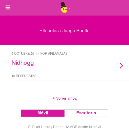
Etiquetas › Juego Bonito
9 OCTUBRE 2014 • POR AFILAMAZAS
Nidhogg
10 RESPUESTAS
Volver arriba
Móvil
Escritorio
El Pixel Ilustre | Dando HAMOR desde tu móvil