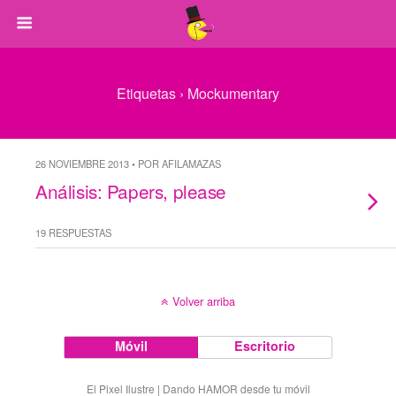
Etiquetas › Mockumentary
26 NOVIEMBRE 2013 • POR AFILAMAZAS
Análisis: Papers, please
19 RESPUESTAS
Volver arriba
Móvil
Escritorio
El Pixel Ilustre | Dando HAMOR desde tu móvil