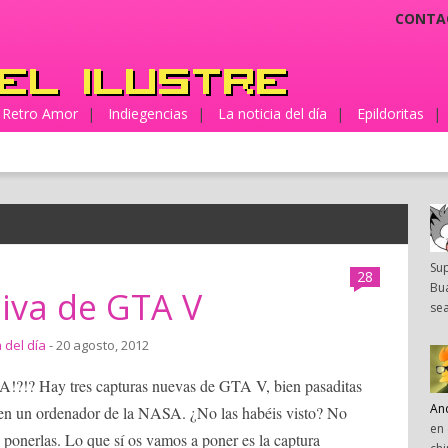
CONTA
Retro Amor
|
Indiegencias
|
La noticia del día
|
Epildoritas
|
Su
28
Bua
iva de GTA V
sea
a del día
- 20 agosto, 2012
Hay tres capturas nuevas de GTA V, bien pasaditas
An
as en un ordenador de la NASA. ¿No las habéis visto? No
en 
ponerlas. Lo que sí os vamos a poner es la captura