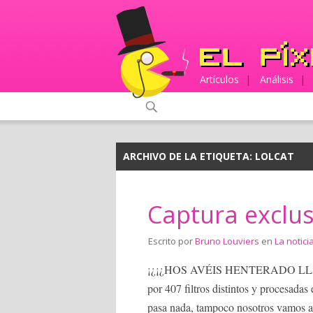
Artículos
|
Análisis
|
ARCHIVO DE LA ETIQUETA:
LOLCAT
Captura exclus
Escrito por
Bruno Louviers
en
La notici
¡¿¡¿HOS AVÉIS HENTERADO LLA!?!? 
por 407 filtros distintos y procesad
pasa nada, tampoco nosotros vamos a 