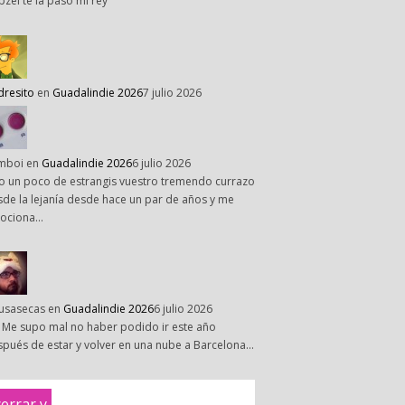
pzel te la paso mi rey
dresito
en
Guadalindie 2026
7 julio 2026
mboi
en
Guadalindie 2026
6 julio 2026
o un poco de estrangis vuestro tremendo currazo
de la lejanía desde hace un par de años y me
ociona…
susasecas
en
Guadalindie 2026
6 julio 2026
 Me supo mal no haber podido ir este año
pués de estar y volver en una nube a Barcelona…