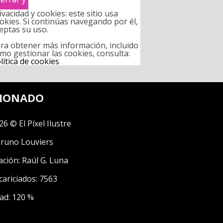
ivacidad y cookies: este sitio usa
okies. Si continúas navegando por él,
eptas su uso.
ra obtener más información, incluido
mo gestionar las cookies, consulta:
lítica de cookies
CIONADO
26 © El Píxel Ilustre
runo Louviers
ación:
Raúl G. Luna
cariciados: 7563
ad: 120 %