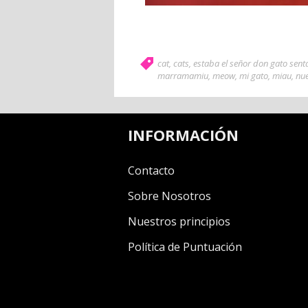
cat
,
cats
,
estaba el señor don gato sent
marramamiu
,
meow
,
mi gato
,
miau
,
nue
INFORMACIÓN
Contacto
Sobre Nosotros
Nuestros principios
Política de Puntuación