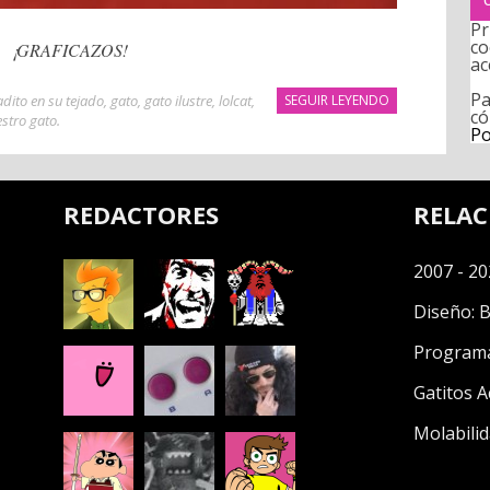
Pr
co
¡GRAFICAZOS!
ac
Pa
adito en su tejado
,
gato
,
gato ilustre
,
lolcat
,
SEGUIR LEYENDO
có
stro gato
.
Po
REDACTORES
RELA
2007 - 20
Diseño:
B
Program
Gatitos A
Molabilid