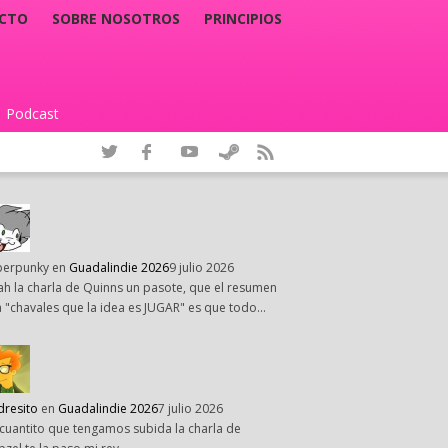
CTO
SOBRE NOSOTROS
PRINCIPIOS
Podcast
|
perpunky
en
Guadalindie 2026
9 julio 2026
h la charla de Quinns un pasote, que el resumen
 "chavales que la idea es JUGAR" es que todo…
dresito
en
Guadalindie 2026
7 julio 2026
cuantito que tengamos subida la charla de