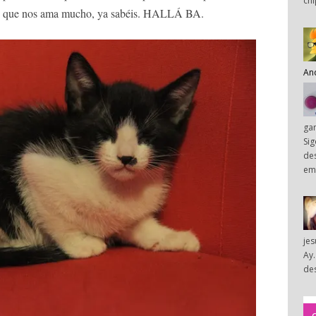
chi
ar, que nos ama mucho, ya sabéis. HALLÁ BA.
An
ga
Sig
des
em
je
Ay.
des