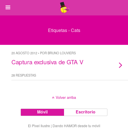
Etiquetas › Cats
20 AGOSTO 2012 • POR BRUNO LOUVIERS
Captura exclusiva de GTA V
28 RESPUESTAS
Volver arriba
Móvil
Escritorio
El Pixel Ilustre | Dando HAMOR desde tu móvil