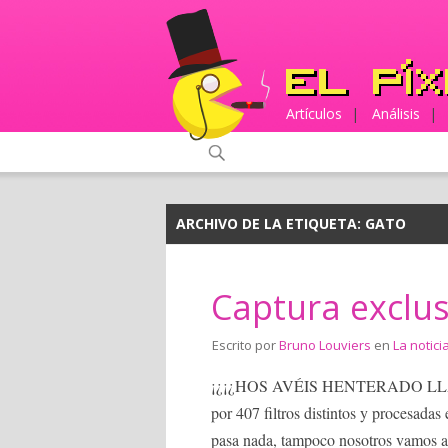
Artículos
|
Análisis
|
ARCHIVO DE LA ETIQUETA:
GATO
Captura exclus
Escrito por
Bruno Louviers
en
La notici
¡¿¡¿HOS AVÉIS HENTERADO LLA!?!? 
por 407 filtros distintos y procesad
pasa nada, tampoco nosotros vamos a 