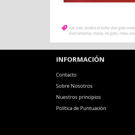
cat
,
cats
,
estaba el señor don gato sent
marramamiu
,
meow
,
mi gato
,
miau
,
nue
INFORMACIÓN
Contacto
Sobre Nosotros
Nuestros principios
Política de Puntuación