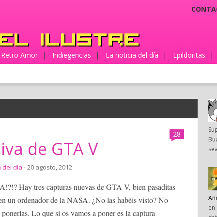
CONTA
Retro Amor
|
Indiegencias
|
La noticia del día
|
Epildoritas
|
Su
28
Bua
iva de GTA V
sea
a del día
- 20 agosto, 2012
Hay tres capturas nuevas de GTA V, bien pasaditas
An
as en un ordenador de la NASA. ¿No las habéis visto? No
en 
ponerlas. Lo que sí os vamos a poner es la captura