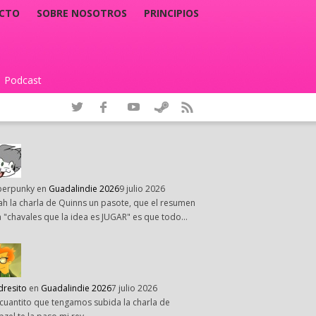
CTO
SOBRE NOSOTROS
PRINCIPIOS
Podcast
|
perpunky
en
Guadalindie 2026
9 julio 2026
h la charla de Quinns un pasote, que el resumen
 "chavales que la idea es JUGAR" es que todo…
dresito
en
Guadalindie 2026
7 julio 2026
cuantito que tengamos subida la charla de