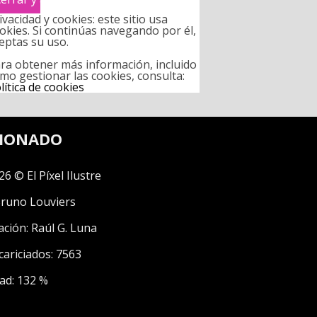
ivacidad y cookies: este sitio usa
okies. Si continúas navegando por él,
eptas su uso.
ra obtener más información, incluido
mo gestionar las cookies, consulta:
lítica de cookies
CIONADO
26 © El Píxel Ilustre
runo Louviers
ación:
Raúl G. Luna
cariciados: 7563
ad: 132 %