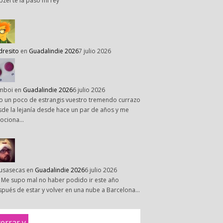
pzel te la paso mi rey
dresito
en
Guadalindie 2026
7 julio 2026
mboi
en
Guadalindie 2026
6 julio 2026
o un poco de estrangis vuestro tremendo currazo
de la lejanía desde hace un par de años y me
ociona…
susasecas
en
Guadalindie 2026
6 julio 2026
 Me supo mal no haber podido ir este año
pués de estar y volver en una nube a Barcelona…