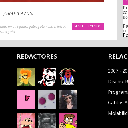
Pr
co
¡GRAFICAZOS!
ac
Pa
adito en su tejado
,
gato
,
gato ilustre
,
lolcat
,
SEGUIR LEYENDO
có
stro gato
.
Po
REDACTORES
RELA
2007 - 20
Diseño:
B
Program
Gatitos A
Molabilid