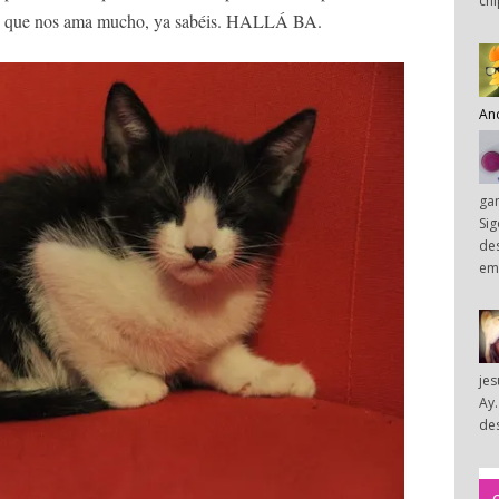
chi
ar, que nos ama mucho, ya sabéis. HALLÁ BA.
An
ga
Sig
des
em
je
Ay.
des