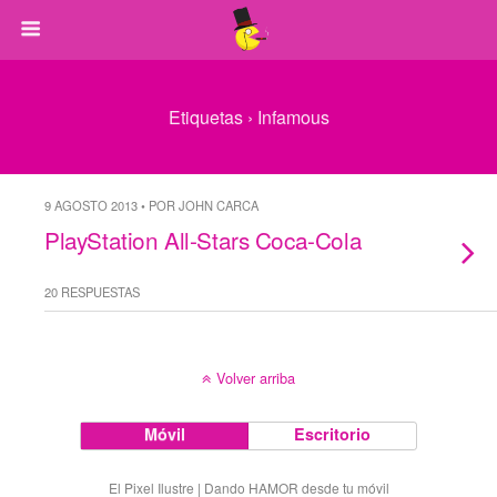
Etiquetas › Infamous
9 AGOSTO 2013 • POR JOHN CARCA
PlayStation All-Stars Coca-Cola
20 RESPUESTAS
Volver arriba
Móvil
Escritorio
El Pixel Ilustre | Dando HAMOR desde tu móvil