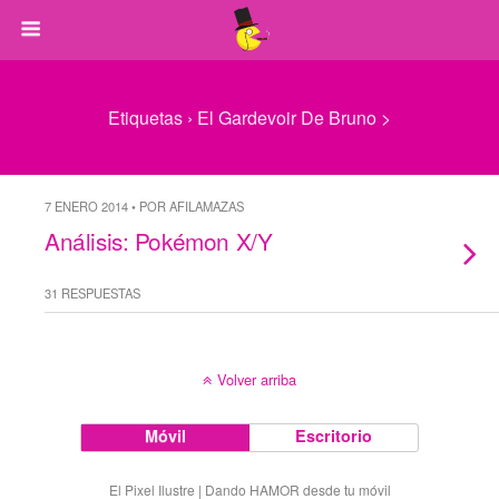
Etiquetas › El Gardevoir De Bruno >
7 ENERO 2014 • POR AFILAMAZAS
Análisis: Pokémon X/Y
31 RESPUESTAS
Volver arriba
Móvil
Escritorio
El Pixel Ilustre | Dando HAMOR desde tu móvil