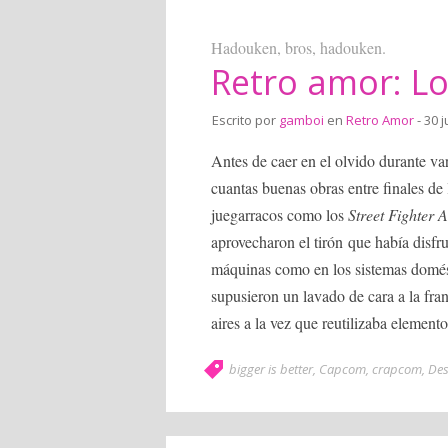
Hadouken, bros, hadouken.
Retro amor: Los
Escrito por
gamboi
en
Retro Amor
- 30 
Antes de caer en el olvido durante va
cuantas buenas obras entre finales de 
juegarracos como los
Street Fighter 
aprovecharon el tirón que había disfr
máquinas como en los sistemas doméstic
supusieron un lavado de cara a la fr
aires a la vez que reutilizaba elemento
bigger is better
,
Capcom
,
crapcom
,
Des