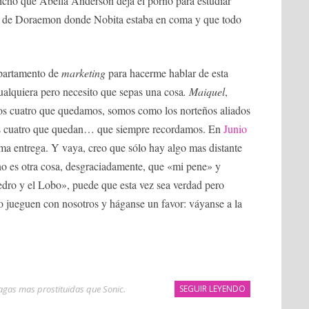
icho que Abella Anderson deja el porno para estudiar
inal de Doraemon donde Nobita estaba en coma y que todo
epartamento de
marketing
para hacerme hablar de esta
cualquiera pero necesito que sepas una cosa
. Maiquel
,
 los cuatro que quedamos, somos como los norteños aliados
los cuatro que quedan… que siempre recordamos. En
Junio
ima entrega. Y vaya, creo que sólo hay algo mas distante
o es otra cosa, desgraciadamente, que «mi pene» y
edro y el Lobo», puede que esta vez sea verdad pero
o jueguen con nosotros y háganse un favor: váyanse a la
agas mas prostituidas que Sonic
.
SEGUIR LEYENDO