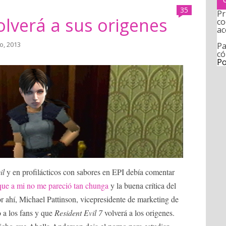
35
Pr
volverá a sus origenes
co
ac
o, 2013
Pa
có
Po
il
y en profilácticos con sabores en EPI debía comentar
ue a mi no me pareció tan chunga
y la buena crítica del
or ahí, Michael Pattinson, vicepresidente de marketing de
a los fans y que
Resident Evil 7
volverá a los origenes.