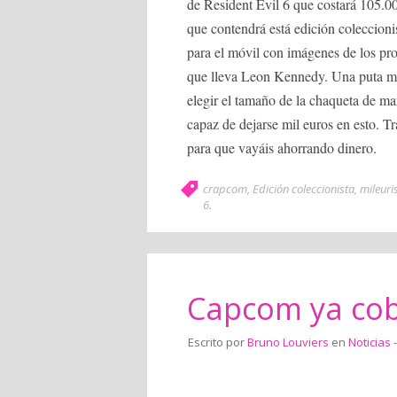
de Resident Evil 6 que costará 105.0
que contendrá está edición coleccioni
para el móvil con imágenes de los pro
que lleva Leon Kennedy. Una puta mi
elegir el tamaño de la chaqueta de mar
capaz de dejarse mil euros en esto. Tr
para que vayáis ahorrando dinero.
crapcom
,
Edición coleccionista
,
mileuri
6
.
Capcom ya cobr
Escrito por
Bruno Louviers
en
Noticias
-