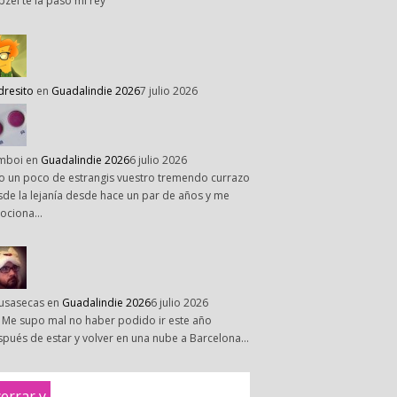
pzel te la paso mi rey
dresito
en
Guadalindie 2026
7 julio 2026
mboi
en
Guadalindie 2026
6 julio 2026
o un poco de estrangis vuestro tremendo currazo
de la lejanía desde hace un par de años y me
ociona…
susasecas
en
Guadalindie 2026
6 julio 2026
 Me supo mal no haber podido ir este año
pués de estar y volver en una nube a Barcelona…