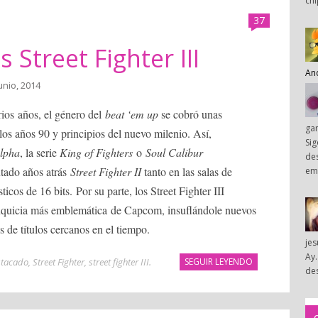
chi
37
 Street Fighter III
An
junio, 2014
rios años, el género del
beat ‘em up
se cobró unas
ga
los años 90 y principios del nuevo milenio. Así,
Sig
Alpha
, la serie
King of Fighters
o
Soul Calibur
des
utado años atrás
Street Fighter II
tanto en las salas de
em
os de 16 bits. Por su parte, los Street Fighter III
anquicia más emblemática de Capcom, insuflándole nuevos
s de títulos cercanos en el tiempo.
je
Ay.
tacado
,
Street Fighter
,
street fighter III
.
SEGUIR LEYENDO
des