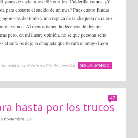
00 yenes de nada, unos 985 eurillos. Calderilla vamos. ¿Y
sta para costarte el sueldo de un mes? Pues cuatro fundas
gagonistas del título y una réplica de la chaqueta de cuero
erda vamos. Al menos tienen la decencia de dejarte
ras pero, en mi ilustre opinión, no sé que persona sería
as el salto os dejo la chaqueta que llevará el amigo Leon
stas
,
ojalá fuese Noticia del Día
,
Resident Evil
SEGUIR LEYENDO
47
a hasta por los trucos
 9 noviembre, 2011