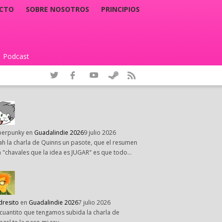
CTO
SOBRE NOSOTROS
PRINCIPIOS
Podcast
|
perpunky
en
Guadalindie 2026
9 julio 2026
h la charla de Quinns un pasote, que el resumen
 "chavales que la idea es JUGAR" es que todo…
dresito
en
Guadalindie 2026
7 julio 2026
cuantito que tengamos subida la charla de