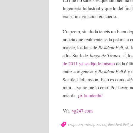
Lo que no sabéis es que también ha d
Ingeniería Industrial y que lo del f
era su imaginación era cierto.
Crapcom, sin duda tenéis un buen d
noticia que realmente se la pelaría a 
majete, los fans de
Resident Evil
, sí,
a los Stark de
Juego de Tronos
, sí, 
de 2011 ya se dijo lo mismo
de la últ
entre «origenes» y
Resident Evil 6
y n
Scartlett Johansson. Esto es como «P
mira… ya no me lo creo. Por favor, n
mierda.
¡A la mierda!
Vía:
vg247.com
crapcom
,
mira pues no
,
Resident Evil
,
s