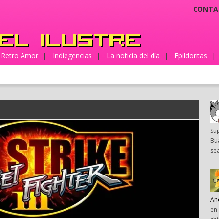
CONTA
Retro Amor
|
Indiegencias
|
La noticia del día
|
Epildoritas
|
Su
Bua
sea
An
en 