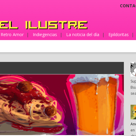
CONTA
Retro Amor
|
Indiegencias
|
La noticia del día
|
Epildoritas
|
Su
Bua
sea
An
en 