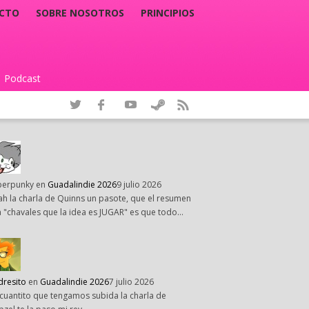
CTO
SOBRE NOSOTROS
PRINCIPIOS
Podcast
|
perpunky
en
Guadalindie 2026
9 julio 2026
h la charla de Quinns un pasote, que el resumen
 "chavales que la idea es JUGAR" es que todo…
dresito
en
Guadalindie 2026
7 julio 2026
cuantito que tengamos subida la charla de