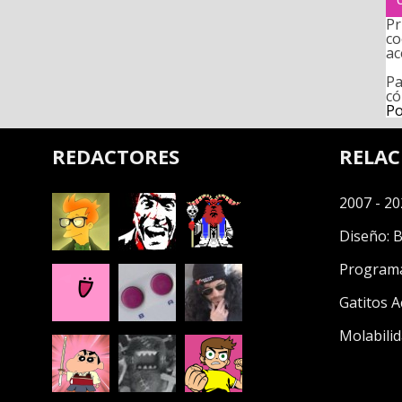
Pr
co
ac
Pa
có
Po
REDACTORES
RELA
2007 - 20
Diseño:
B
Program
Gatitos A
Molabilid