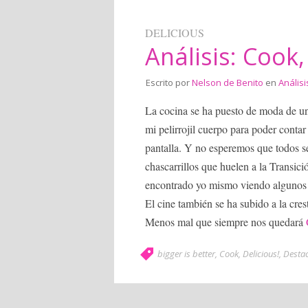
DELICIOUS
Análisis: Cook,
Escrito por
Nelson de Benito
en
Análisi
La cocina se ha puesto de moda de un
mi pelirrojil cuerpo para poder conta
pantalla. Y no esperemos que todos s
chascarrillos que huelen a la Transici
encontrado yo mismo viendo algunos d
El cine también se ha subido a la cres
Menos mal que siempre nos quedará
bigger is better
,
Cook
,
Delicious!
,
Desta