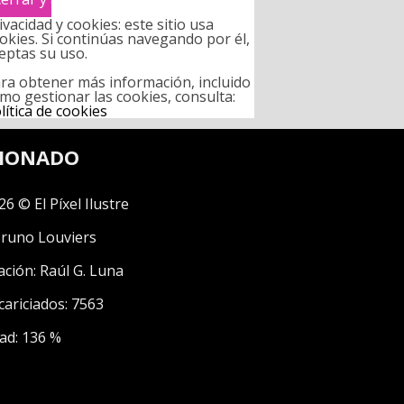
ivacidad y cookies: este sitio usa
okies. Si continúas navegando por él,
eptas su uso.
ra obtener más información, incluido
mo gestionar las cookies, consulta:
lítica de cookies
CIONADO
26 © El Píxel Ilustre
runo Louviers
ación:
Raúl G. Luna
cariciados: 7563
ad: 136 %