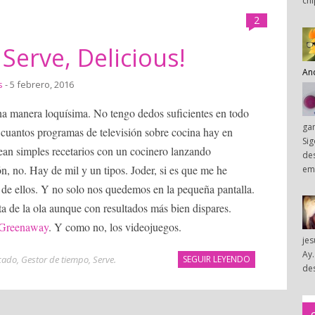
chi
2
 Serve, Delicious!
An
s
- 5 febrero, 2016
a manera loquísima. No tengo dedos suficientes en todo
ga
r cuantos programas de televisión sobre cocina hay en
Sig
ean simples recetarios con un cocinero lanzando
des
ón, no. Hay de mil y un tipos. Joder, si es que me he
em
e ellos. Y no solo nos quedemos en la pequeña pantalla.
ta de la ola aunque con resultados más bien dispares.
Greenaway
. Y como no, los videojuegos.
je
Ay.
cado
,
Gestor de tiempo
,
Serve
.
SEGUIR LEYENDO
des