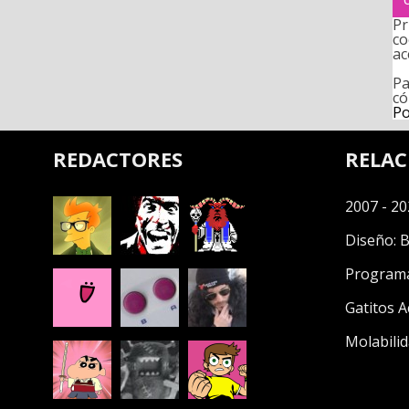
Pr
co
ac
Pa
có
Po
REDACTORES
RELA
2007 - 20
Diseño:
B
Program
Gatitos A
Molabilid