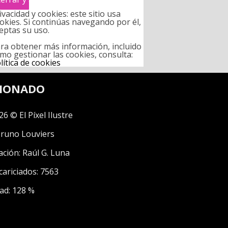
ivacidad y cookies: este sitio usa
okies. Si continúas navegando por él,
eptas su uso.
ra obtener más información, incluido
mo gestionar las cookies, consulta:
lítica de cookies
CIONADO
26 © El Píxel Ilustre
runo Louviers
ación:
Raúl G. Luna
cariciados: 7563
ad: 128 %