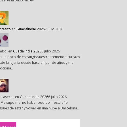
pzel te la paso mi rey
dresito
en
Guadalindie 2026
7 julio 2026
mboi
en
Guadalindie 2026
6 julio 2026
o un poco de estrangis vuestro tremendo currazo
de la lejanía desde hace un par de años y me
ociona…
susasecas
en
Guadalindie 2026
6 julio 2026
 Me supo mal no haber podido ir este año
pués de estar y volver en una nube a Barcelona…