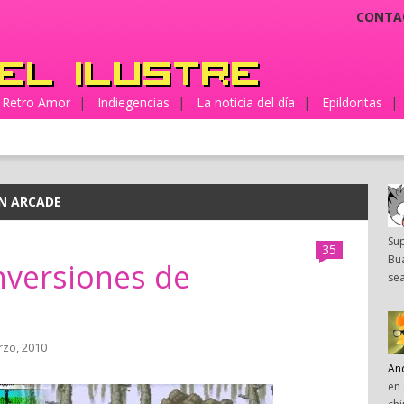
CONTA
Retro Amor
|
Indiegencias
|
La noticia del día
|
Epildoritas
|
N ARCADE
Su
35
Bua
nversiones de
sea
rzo, 2010
An
en 