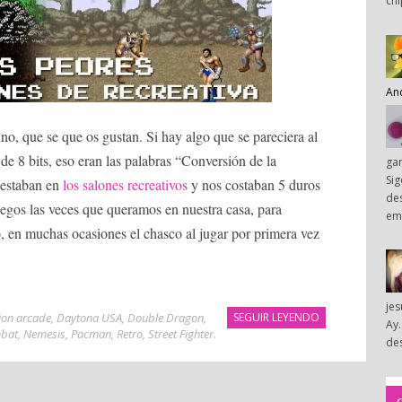
chi
An
uno, que se que os gustan. Si hay algo que se pareciera al
e 8 bits, eso eran las palabras “Conversión de la
ga
Sig
estaban en
los salones recreativos
y nos costaban 5 duros
des
juegos las veces que queramos en nuestra casa, para
em
, en muchas ocasiones el chasco al jugar por primera vez
je
ion arcade
,
Daytona USA
,
Double Dragon
,
SEGUIR LEYENDO
Ay.
mbat
,
Nemesis
,
Pacman
,
Retro
,
Street Fighter
.
des