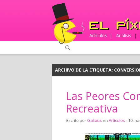
Artículos
|
Análisis
|
ARCHIVO DE LA ETIQUETA:
CONVERSIO
Las Peores Co
Recreativa
Escrito por
Galious
en
Artículos
- 10 ma