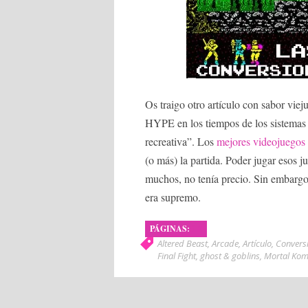
Os traigo otro artículo con sabor viej
HYPE en los tiempos de los sistemas d
recreativa”. Los
mejores videojuegos
(o más) la partida. Poder jugar esos 
muchos, no tenía precio. Sin embargo
era supremo.
PÁGINAS:
1
2
Altered Beast
,
Arcade
,
Artículo
,
Convers
Final Fight
,
ghost & goblins
,
Mortal Ko