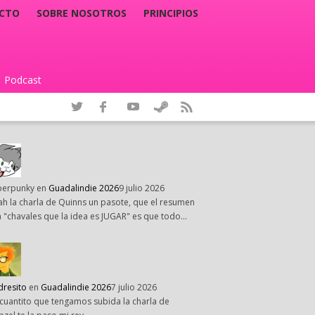
CTO
SOBRE NOSOTROS
PRINCIPIOS
Podcast
|
perpunky
en
Guadalindie 2026
9 julio 2026
h la charla de Quinns un pasote, que el resumen
 "chavales que la idea es JUGAR" es que todo…
dresito
en
Guadalindie 2026
7 julio 2026
cuantito que tengamos subida la charla de