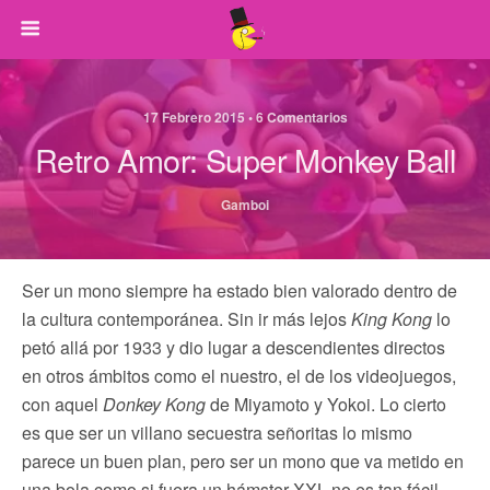
17 Febrero 2015 • 6 Comentarios
Retro Amor: Super Monkey Ball
Gamboi
Ser un mono siempre ha estado bien valorado dentro de
la cultura contemporánea. Sin ir más lejos
King Kong
lo
petó allá por 1933 y dio lugar a descendientes directos
en otros ámbitos como el nuestro, el de los videojuegos,
con aquel
Donkey Kong
de Miyamoto y Yokoi. Lo cierto
es que ser un villano secuestra señoritas lo mismo
parece un buen plan, pero ser un mono que va metido en
una bola como si fuera un hámster XXL no es tan fácil,