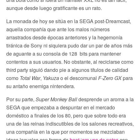
aunque desde luego gratificante es un rato.
La monada de hoy se sitúa en la SEGA post-Dreamcast,
aquella compañía que ante los malos números
arrastrados desde épocas anteriores y la hegemonía
tiránica de Sony ni siquiera pudo dar un par de años más
de aguante a su consola de 128 bits para mantener
contentos a sus usuarios. No obstante, al reciclarse como
third party siguió dando pie a algunos títulos de calidad
como
Total War
,
Yakuza
o el descomunal
F-Zero GX
para
su antaño enemiga nintendera.
Por su parte,
Super Monkey Ball
desprende un aroma a la
SEGA que empezaba a despuntar en el mercado
doméstico a finales de los 80, pero que sobre todo era
una de las reinas indiscutibles de los salones recreativos,
una compañía en la que por momentos se mezclaban
ideas locuelas con forma de
beat ‘em ups de patos
con