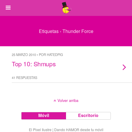
Etiquetas › Thunder Force
25 MARZO 2010 • POR HATEDPIG
Top 10: Shmups
41 RESPUESTAS
Volver arriba
Móvil
Escritorio
El Pixel Ilustre | Dando HAMOR desde tu móvil