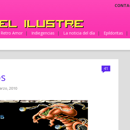
CONTA
Retro Amor
|
Indiegencias
|
La noticia del día
|
Epildoritas
|
41
ps
arzo, 2010