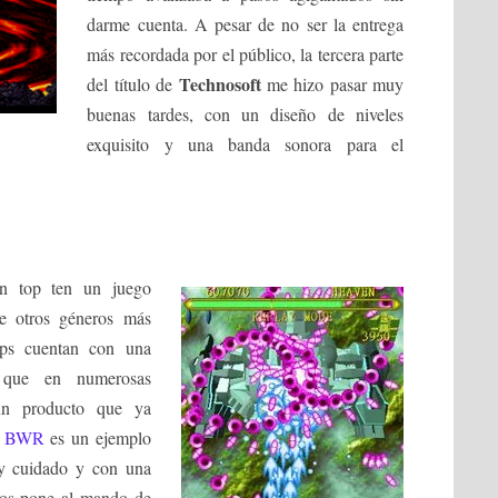
darme cuenta. A pesar de no ser la entrega
más recordada por el público, la tercera parte
Technosoft
del título de
me hizo pasar muy
buenas tardes, con un diseño de niveles
exquisito y una banda sonora para el
un top ten un juego
ue otros géneros más
ups cuentan con una
s que en numerosas
un producto que ya
.
BWR
es un ejemplo
uy cuidado y con una
 nos pone al mando de