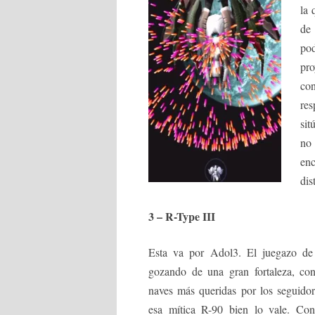
la 
de 
po
pro
co
re
sit
no
en
dis
3 – R-Type III
Esta va por Adol3. El juegazo d
gozando de una gran fortaleza, co
naves más queridas por los seguidor
esa mítica R-90 bien lo vale. Co