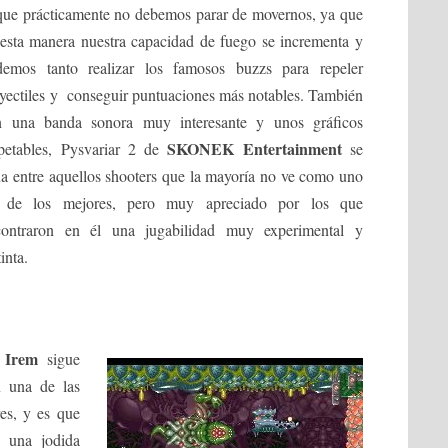
que prácticamente no debemos parar de movernos, ya que
esta manera nuestra capacidad de fuego se incrementa y
demos tanto realizar los famosos buzzs para repeler
yectiles y conseguir puntuaciones más notables. También
n una banda sonora muy interesante y unos gráficos
SKONEK Entertainment
spetables, Pysvariar 2 de
se
úa entre aquellos shooters que la mayoría no ve como uno
 de los mejores, pero muy apreciado por los que
contraron en él una jugabilidad muy experimental y
tinta.
Irem
e
sigue
n una de las
es, y es que
n una jodida