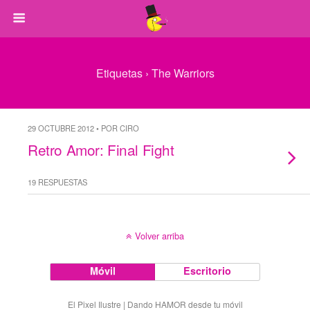
Etiquetas › The Warriors
29 OCTUBRE 2012 • POR CIRO
Retro Amor: Final Fight
19 RESPUESTAS
Volver arriba
Móvil
Escritorio
El Pixel Ilustre | Dando HAMOR desde tu móvil