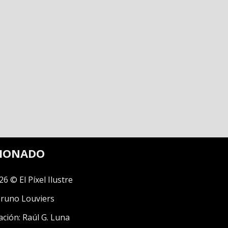
CIONADO
26 © El Píxel Ilustre
runo Louviers
ación:
Raúl G. Luna