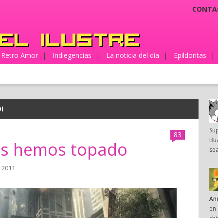
CONTA
Retro Amor
|
Indiegencias
|
La noticia del día
|
Epildoritas
|
I
Su
83
Bua
cos hemos topado
sea
, 2011
An
en 