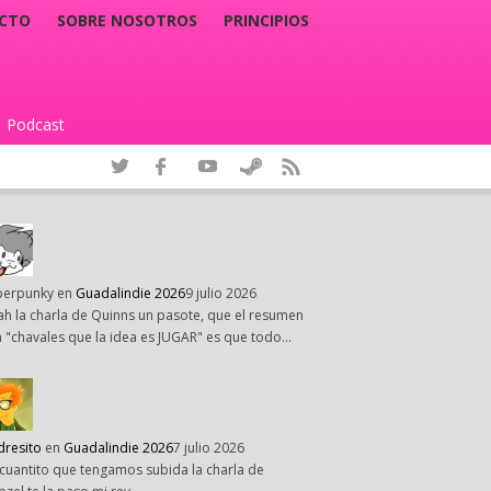
CTO
SOBRE NOSOTROS
PRINCIPIOS
Podcast
|
perpunky
en
Guadalindie 2026
9 julio 2026
h la charla de Quinns un pasote, que el resumen
 "chavales que la idea es JUGAR" es que todo…
dresito
en
Guadalindie 2026
7 julio 2026
cuantito que tengamos subida la charla de