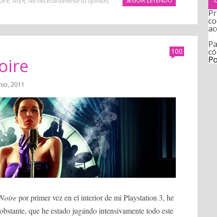
oire
,
NIER
,
No necesariamente tu opinión
,
SEGUIR LEYENDO
Pr
co
ac
Pa
có
100
Po
oire
nio, 2011
Noire
por primer vez en el interior de mi Playstation 3, he
obstante, que he estado jugándo intensivamente todo este