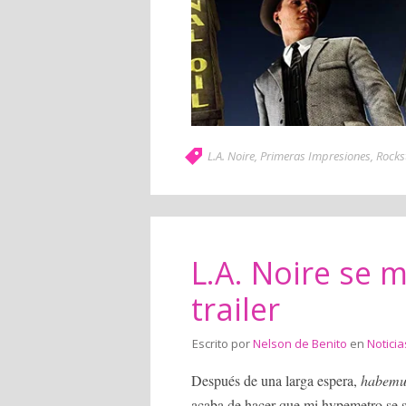
L.A. Noire
,
Primeras Impresiones
,
Rocks
L.A. Noire se 
trailer
Escrito por
Nelson de Benito
en
Noticia
Después de una larga espera,
habemu
acaba de hacer que mi hypemetro se sa