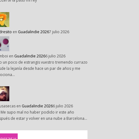
pzel te la paso mi rey
dresito
en
Guadalindie 2026
7 julio 2026
mboi
en
Guadalindie 2026
6 julio 2026
o un poco de estrangis vuestro tremendo currazo
de la lejanía desde hace un par de años y me
ociona…
susasecas
en
Guadalindie 2026
6 julio 2026
 Me supo mal no haber podido ir este año
pués de estar y volver en una nube a Barcelona…