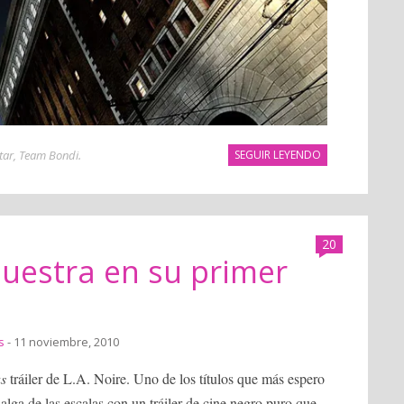
tar
,
Team Bondi
.
SEGUIR LEYENDO
20
muestra en su primer
s
- 11 noviembre, 2010
s
tráiler de L.A. Noire. Uno de los títulos que más espero
lga de las escalas con un tráiler de cine negro puro que