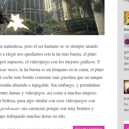
chi
An
pia naturaleza, pero el ser humano se ve siempre atraído
ga
an a elegir nos quedamos con la tía más buena, el plato
Sig
 por supuesto, el videojuego con los mejores gráficos. Y
des
cas veces, la tía buena es un témpano en la cama, el plato
em
 el coche más bonito consume más gasolina que un tanque
resulta aburrido e injugable. Sin embargo, y permitidme
entre damas y videojegos, así como a muchas mujeres
je
u belleza, pasa algo similar con esos videojuegos con
Ay.
s perdonan»
sus carencias porque son muy bonitos y
des
po trabajando muchas horas en ello.