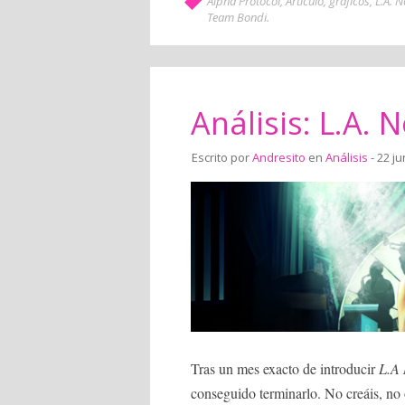
Alpha Protocol
,
Artículo
,
gráficos
,
L.A. N
Team Bondi
.
Análisis: L.A. N
Escrito por
Andresito
en
Análisis
- 22 ju
Tras un mes exacto de introducir
L.A 
conseguido terminarlo. No creáis, no 