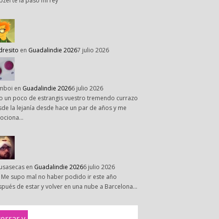
pzel te la paso mi rey
dresito
en
Guadalindie 2026
7 julio 2026
mboi
en
Guadalindie 2026
6 julio 2026
o un poco de estrangis vuestro tremendo currazo
de la lejanía desde hace un par de años y me
ociona…
susasecas
en
Guadalindie 2026
6 julio 2026
 Me supo mal no haber podido ir este año
pués de estar y volver en una nube a Barcelona…