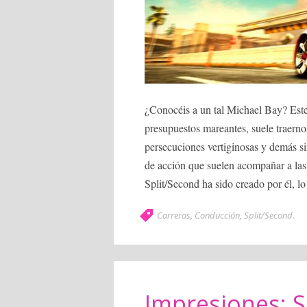
¿Conocéis a un tal Michael Bay? Este 
presupuestos mareantes, suele traern
persecuciones vertiginosas y demás s
de acción que suelen acompañar a las 
Split/Second ha sido creado por él, l
Carreras
,
Conducción
,
Split/Second
.
Impresiones: S