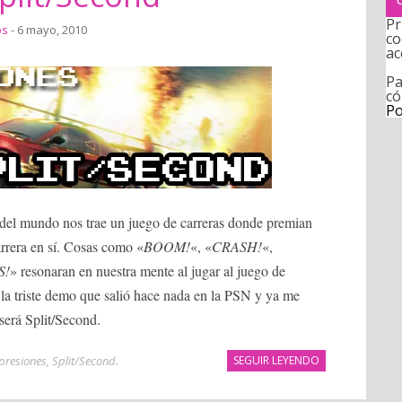
Pr
os
- 6 mayo, 2010
co
ac
Pa
có
Po
del mundo nos trae un juego de carreras donde premian
rrera en sí. Cosas como «
BOOM!
«, «
CRASH!
«,
S!
» resonaran en nuestra mente al jugar al juego de
 la triste demo que salió hace nada en la PSN y ya me
será Split/Second.
presiones
,
Split/Second
.
SEGUIR LEYENDO