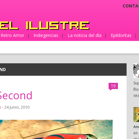
CONTA
Retro Amor
|
Indiegencias
|
La noticia del día
|
Epildoritas
|
OND
Su
19
Bua
/Second
sea
s
- 24 junio, 2010
An
en 