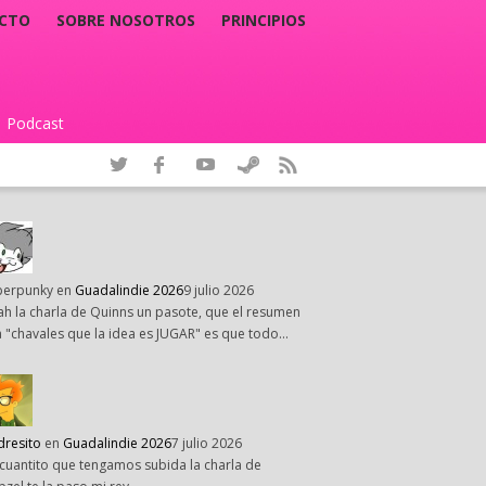
CTO
SOBRE NOSOTROS
PRINCIPIOS
Podcast
|
perpunky
en
Guadalindie 2026
9 julio 2026
h la charla de Quinns un pasote, que el resumen
 "chavales que la idea es JUGAR" es que todo…
dresito
en
Guadalindie 2026
7 julio 2026
cuantito que tengamos subida la charla de