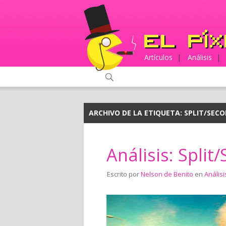
Artículos
|
Análisis
|
ARCHIVO DE LA ETIQUETA:
SPLIT/SEC
Análisis: Split
Escrito por
Nelson de Benito
en
Análisi