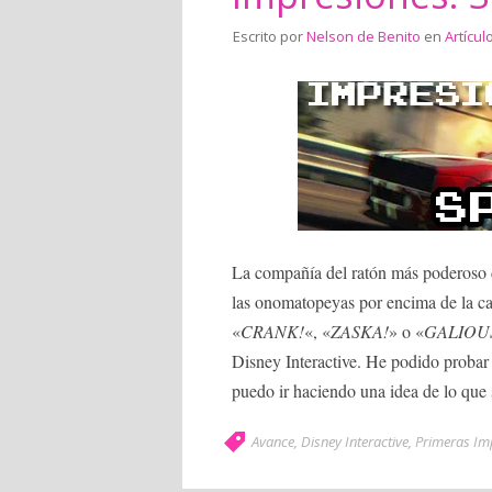
Escrito por
Nelson de Benito
en
Artícul
La compañía del ratón más poderoso 
las onomatopeyas por encima de la ca
«
CRANK!
«, «
ZASKA!
» o «
GALIOU
Disney Interactive. He podido probar
puedo ir haciendo una idea de lo que 
Avance
,
Disney Interactive
,
Primeras Im