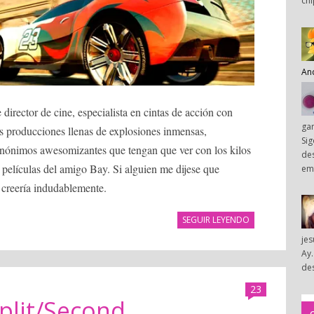
chi
An
director de cine, especialista en cintas de acción con
ga
os producciones llenas de explosiones inmensas,
Sig
inónimos awesomizantes que tengan que ver con los kilos
des
películas del amigo Bay. Si alguien me dijese que
em
o creería indudablemente.
SEGUIR LEYENDO
je
Ay.
des
23
plit/Second