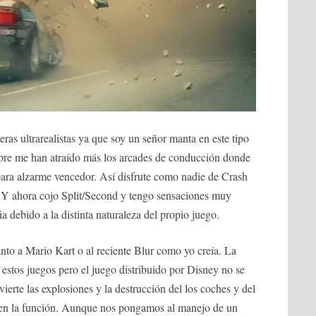
ras ultrarealistas ya que soy un señor manta en este tipo
pre me han atraído más los arcades de conducción donde
para alzarme vencedor. Así disfrute como nadie de Crash
Y ahora cojo Split/Second y tengo sensaciones muy
 debido a la distinta naturaleza del propio juego.
anto a Mario Kart o al reciente Blur como yo creía. La
n estos juegos pero el juego distribuido por Disney no se
ierte las explosiones y la destrucción del los coches y del
l en la función. Aunque nos pongamos al manejo de un