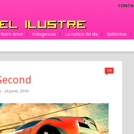
CONTA
Retro Amor
|
Indiegencias
|
La noticia del día
|
Epildoritas
|
19
/Second
s
- 24 junio, 2010