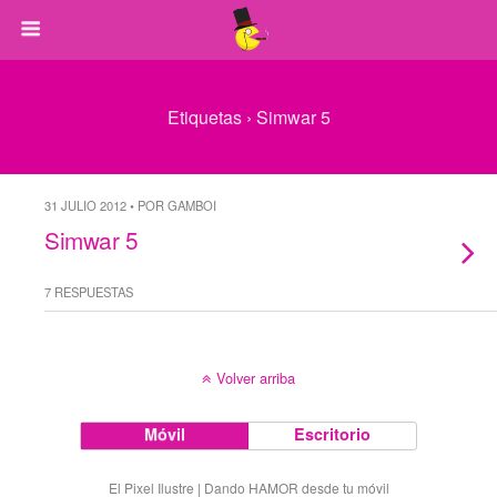
Etiquetas › Simwar 5
31 JULIO 2012 • POR GAMBOI
Simwar 5
7 RESPUESTAS
Volver arriba
Móvil
Escritorio
El Pixel Ilustre | Dando HAMOR desde tu móvil