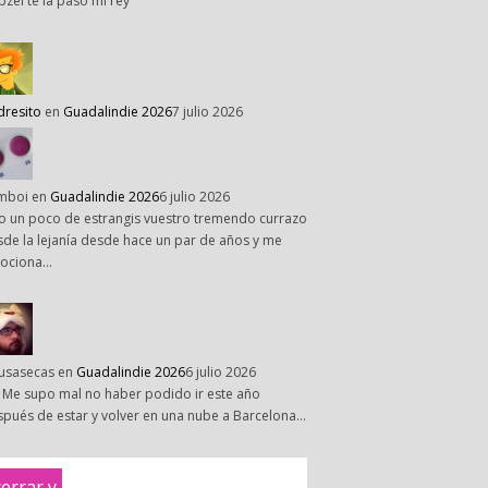
pzel te la paso mi rey
dresito
en
Guadalindie 2026
7 julio 2026
mboi
en
Guadalindie 2026
6 julio 2026
o un poco de estrangis vuestro tremendo currazo
de la lejanía desde hace un par de años y me
ociona…
susasecas
en
Guadalindie 2026
6 julio 2026
 Me supo mal no haber podido ir este año
pués de estar y volver en una nube a Barcelona…