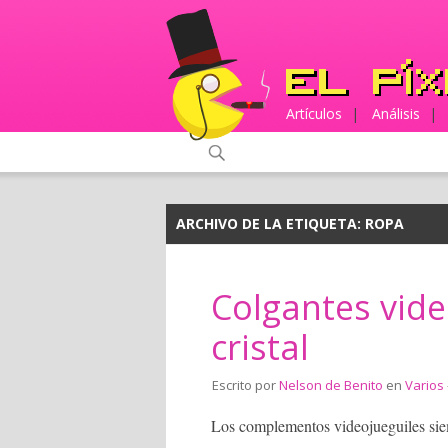
Artículos
|
Análisis
|
ARCHIVO DE LA ETIQUETA:
ROPA
Colgantes vide
cristal
Escrito por
Nelson de Benito
en
Varios
Los complementos videojueguiles si