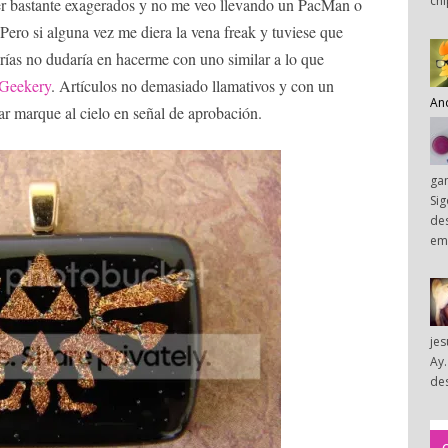
chi
er bastante exagerados y no me veo llevando un PacMan o
Pero si alguna vez me diera la vena freak y tuviese que
orías no dudaría en hacerme con uno similar a lo que
 Geekery
. Artículos no demasiado llamativos y con un
An
r marque al cielo en señal de aprobación.
ga
Sig
des
em
je
Ay.
des