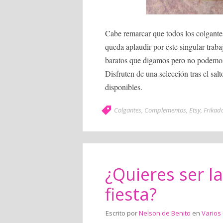
Cabe remarcar que todos los colgantes
queda aplaudir por este singular trab
baratos que digamos pero no podemos 
Disfruten de una selección tras el s
disponibles.
Colgantes
,
Complementos
,
Etsy
,
Frikad
¿Quieres ser l
fiesta?
Escrito por
Nelson de Benito
en
Varios