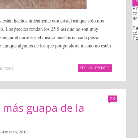
Pr
co
ac
 están hechos únicamente con cristal así que solo nos
Pa
ajo. Los precios rondan los 25 $ así que no son muy
có
negar el currele y el mismo puestos en cada pieza.
Po
alto aunque algunos de los que pongo ahora mismo no están
as
,
Ropa
.
SEGUIR LEYENDO
28
a más guapa de la
- 4 marzo, 2010