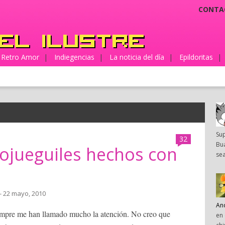
CONTA
Retro Amor
|
Indiegencias
|
La noticia del día
|
Epildoritas
|
Su
32
Bua
ojueguiles hechos con
sea
- 22 mayo, 2010
An
empre me han llamado mucho la atención. No creo que
en 