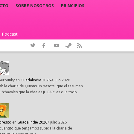
CTO
SOBRE NOSOTROS
PRINCIPIOS
Podcast
|
perpunky
en
Guadalindie 2026
9 julio 2026
h la charla de Quinns un pasote, que el resumen
 "chavales que la idea es JUGAR" es que todo…
dresito
en
Guadalindie 2026
7 julio 2026
cuantito que tengamos subida la charla de