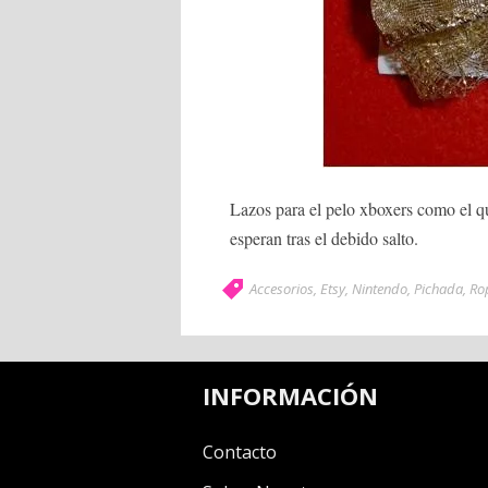
Lazos para el pelo xboxers como el 
esperan tras el debido salto.
Accesorios
,
Etsy
,
Nintendo
,
Pichada
,
Ro
INFORMACIÓN
Contacto