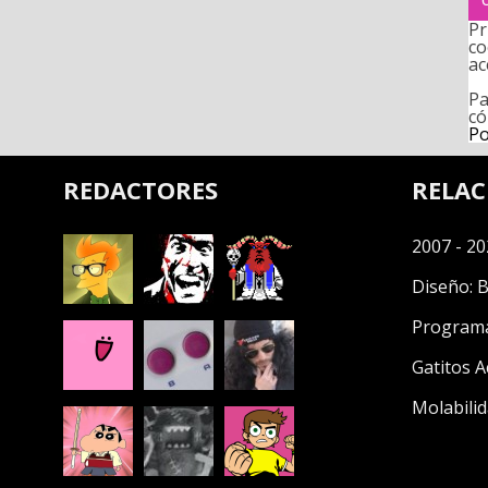
Pr
co
ac
Pa
có
Po
REDACTORES
RELA
2007 - 20
Diseño:
B
Program
Gatitos A
Molabilid