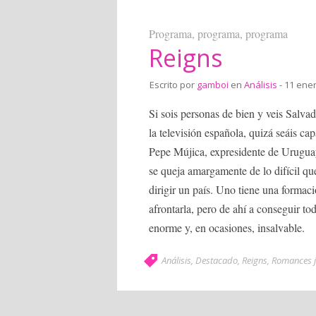
Programa, programa, programa
Reigns
Escrito por
gamboi
en
Análisis
- 11 ene
Si sois personas de bien y veis Salva
la televisión española, quizá seáis cap
Pepe Mújica, expresidente de Uruguay.
se queja amargamente de lo difícil que
dirigir un país. Uno tiene una formac
afrontarla, pero de ahí a conseguir t
enorme y, en ocasiones, insalvable.
Análisis
,
Destacado
,
Reigns
,
Romances j