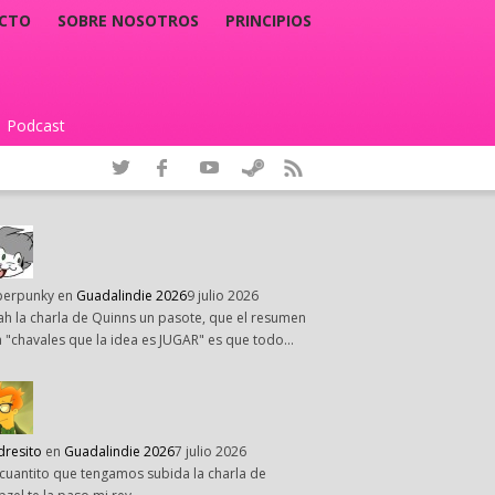
CTO
SOBRE NOSOTROS
PRINCIPIOS
Podcast
|
perpunky
en
Guadalindie 2026
9 julio 2026
h la charla de Quinns un pasote, que el resumen
 "chavales que la idea es JUGAR" es que todo…
dresito
en
Guadalindie 2026
7 julio 2026
cuantito que tengamos subida la charla de