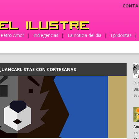
CONTA
Retro Amor
|
Indiegencias
|
La noticia del día
|
Epildoritas
|
JUANCARLISTAS CON CORTESANAS
Su
Bua
sea
An
en 