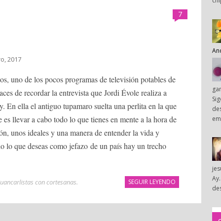
chi
7
An
ro, 2017
dos, uno de los pocos programas de televisión potables de
ga
aces de recordar la entrevista que Jordi Évole realiza a
Sig
 En ella el antiguo tupamaro suelta una perlita en la que
des
 es llevar a cabo todo lo que tienes en mente a la hora de
em
ión, unos ideales y una manera de entender la vida y
odo lo que deseas como jefazo de un país hay un trecho
je
Ay.
uancarlistas con cortesanas
.
SEGUIR LEYENDO
des