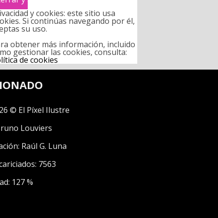
ivacidad y cookies: este sitio usa
okies. Si continúas navegando por él,
eptas su uso.
ra obtener más información, incluido
mo gestionar las cookies, consulta:
lítica de cookies
CIONADO
26 © El Píxel Ilustre
runo Louviers
ación:
Raúl G. Luna
cariciados: 7563
ad: 127 %