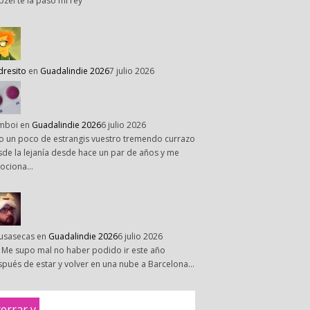
pzel te la paso mi rey
dresito
en
Guadalindie 2026
7 julio 2026
mboi
en
Guadalindie 2026
6 julio 2026
o un poco de estrangis vuestro tremendo currazo
de la lejanía desde hace un par de años y me
ociona…
susasecas
en
Guadalindie 2026
6 julio 2026
 Me supo mal no haber podido ir este año
pués de estar y volver en una nube a Barcelona…