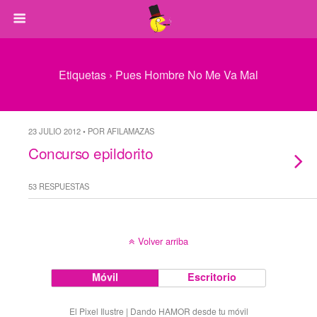
Etiquetas › Pues Hombre No Me Va Mal
23 JULIO 2012 • POR AFILAMAZAS
Concurso epildorito
53 RESPUESTAS
Volver arriba
Móvil
Escritorio
El Pixel Ilustre | Dando HAMOR desde tu móvil